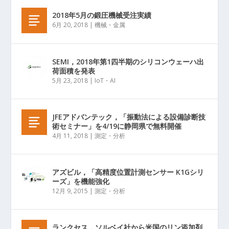
2018年5月の鍛圧機械受注実績
6月 20, 2018
|
機械・金属
SEMI，2018年第1四半期のシリコンウェーハ出
荷面積を発表
5月 23, 2018
|
IoT・AI
JFEアドバンテック，「振動法による設備診断技
術セミナー」を4/19に静岡県で無料開催
4月 11, 2018
|
測定・分析
アズビル，「高精度位置計測センサー K1Gシリ
ーズ」を機能強化
12月 9, 2015
|
測定・分析
ランクセス，ソルベイ社から米国のリン添加剤