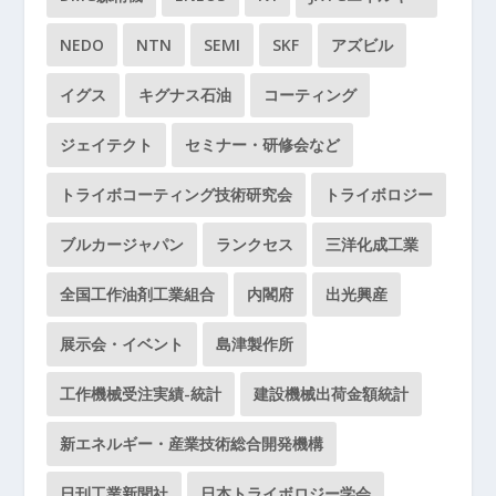
NEDO
NTN
SEMI
SKF
アズビル
イグス
キグナス石油
コーティング
ジェイテクト
セミナー・研修会など
トライボコーティング技術研究会
トライボロジー
ブルカージャパン
ランクセス
三洋化成工業
全国工作油剤工業組合
内閣府
出光興産
展示会・イベント
島津製作所
工作機械受注実績-統計
建設機械出荷金額統計
新エネルギー・産業技術総合開発機構
日刊工業新聞社
日本トライボロジー学会