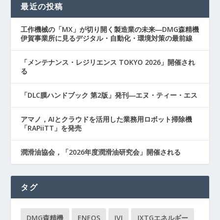
最近の投稿
工作機械の「MX」が切り開く製造業の未来―DMG森精機
伊賀事業所に見るデジタル・自動化・環境対策の最前線
「メンテナンス・レジリエンス TOKYO 2026」開催され
る
「DLC膜ハンドブック 第2版」発刊―エヌ・ティー・エス
アマノ，AIとクラウドを活用した業務用ロボット掃除機
「RAPiiTT」を発売
潤滑油協会，「2026年度潤滑油研究会」開催される
タグ
DMG森精機
ENEOS
IVI
JXTGエネルギー