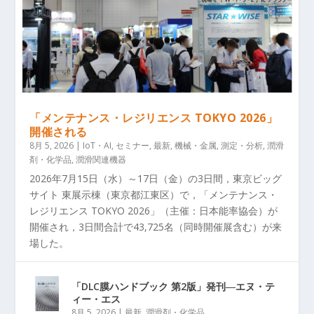
「メンテナンス・レジリエンス TOKYO 2026」
開催される
8月 5, 2026
|
IoT・AI
,
セミナー
,
最新
,
機械・金属
,
測定・分析
,
潤滑
剤・化学品
,
潤滑関連機器
2026年7月15日（水）～17日（金）の3日間，東京ビッグ
サイト 東展示棟（東京都江東区）で，「メンテナンス・
レジリエンス TOKYO 2026」（主催：日本能率協会）が
開催され，3日間合計で43,725名（同時開催展含む）が来
場した。
「DLC膜ハンドブック 第2版」発刊―エヌ・テ
ィー・エス
8月 5, 2026
|
最新
,
潤滑剤・化学品