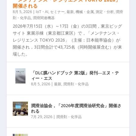
開催される
8月 5, 2026
|
IoT・AI
,
セミナー
,
最新
,
機械・金属
,
測定・分析
,
潤滑
剤・化学品
,
潤滑関連機器
2026年7月15日（水）～17日（金）の3日間，東京ビッグ
サイト 東展示棟（東京都江東区）で，「メンテナンス・
レジリエンス TOKYO 2026」（主催：日本能率協会）が
開催され，3日間合計で43,725名（同時開催展含む）が来
場した。
「DLC膜ハンドブック 第2版」発刊―エヌ・テ
ィー・エス
8月 5, 2026
|
最新
,
潤滑剤・化学品
潤滑油協会，「2026年度潤滑油研究会」開催さ
れる
7月 29, 2026
|
潤滑剤・化学品