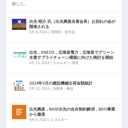
願した。
出光 昭介 氏（出光興産名誉会長）お別れの会が
開催される
3月 6, 2024
|
潤滑剤・化学品
出光，ENEOS，北海道電力，北海道でグリーン
水素サプライチェーン構築に向けた検討を開始
4月 10, 2024
|
エネルギー
,
環境
2024年3月の建設機械出荷金額統計
5月 22, 2024
|
自動車・輸送
出光興産，BASF出光の合弁契約解消，BDO事業
から撤退
9月 9, 2020
|
エネルギー