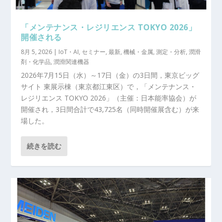
「メンテナンス・レジリエンス TOKYO 2026」
開催される
8月 5, 2026
|
IoT・AI
,
セミナー
,
最新
,
機械・金属
,
測定・分析
,
潤滑
剤・化学品
,
潤滑関連機器
2026年7月15日（水）～17日（金）の3日間，東京ビッグ
サイト 東展示棟（東京都江東区）で，「メンテナンス・
レジリエンス TOKYO 2026」（主催：日本能率協会）が
開催され，3日間合計で43,725名（同時開催展含む）が来
場した。
続きを読む