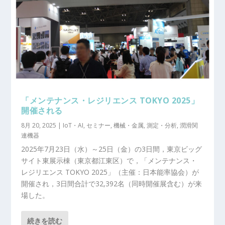
「メンテナンス・レジリエンス TOKYO 2025」
開催される
8月 20, 2025
|
IoT・AI
,
セミナー
,
機械・金属
,
測定・分析
,
潤滑関
連機器
2025年7月23日（水）～25日（金）の3日間，東京ビッグ
サイト東展示棟（東京都江東区）で，「メンテナンス・
レジリエンス TOKYO 2025」（主催：日本能率協会）が
開催され，3日間合計で32,392名（同時開催展含む）が来
場した。
続きを読む