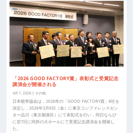
「2026 GOOD FACTORY賞」表彰式と受賞記念
講演会が開催される
4月 1, 2026
|
その他
日本能率協会は，2026年の「GOOD FACTORY賞」8社を
決定し，2026年3月6日（金）に東京コンファレンスセン
ター品川（東京都港区）にて表彰式を行い，同日ならび
に翌7日に同所の大ホールにて受賞記念講演会を開催し
た。