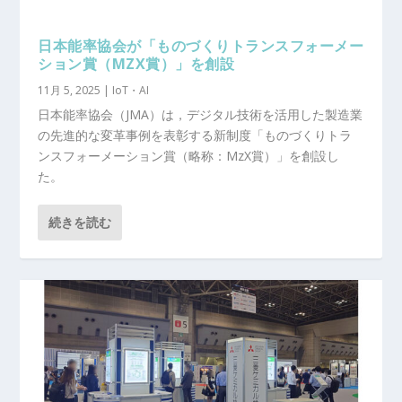
日本能率協会が「ものづくりトランスフォーメー
ション賞（MZX賞）」を創設
11月 5, 2025
|
IoT・AI
日本能率協会（JMA）は，デジタル技術を活用した製造業
の先進的な変革事例を表彰する新制度「ものづくりトラ
ンスフォーメーション賞（略称：MzX賞）」を創設し
た。
続きを読む