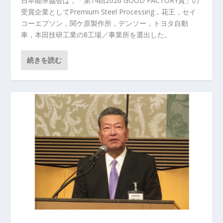
日本能率協会は，「第14回2026 GOOD FACTORY賞」の
受賞企業としてPremium Steel Processing，花王，セイ
コーエプソン，関ケ原製作所，デンソー，トヨタ自動
車，本田技研工業の8工場／事業所を選出した。
続きを読む