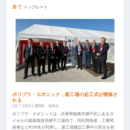
全て
トップレート
ポリプラ・エボニック，新工場の起工式が開催さ
れる
2月 7, 2024
|
潤滑剤・化学品
ポリプラ・エボニックは，兵庫県姫路市網干区にあるダ
イセルの姫路製造所網干工場内で，同社関係者，工事関
係者など約50名が列席し，新工場建設工事中の安全を祈