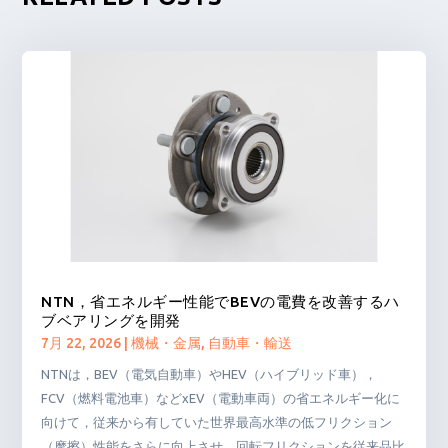
NTN，省エネルギー性能でBEVの電費を改善するハ
ブベアリングを開発
7月 22, 2026
|
機械・金属
,
自動車・輸送
NTNは，BEV（電気自動車）やHEV（ハイブリッド車），
FCV（燃料電池車）などxEV（電動車両）の省エネルギー化に
向けて，従来から有していた世界最高水準の低フリクション
（摩擦）性能をさらに向上させ，回転フリクションを従来品比