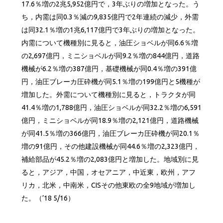
17.6％増の2兆5,952億円で，3年ぶりの増加となった。う
ち，内需は同0.3％減の9,835億円で2年連続の減少，外需
は同32.1％増の1兆6,117億円で3年ぶりの増加となった。
内需について機種別に見ると，油圧ショベルが同6.6％増
の2,697億円，ミニショベルが同9.2％増の844億円，道路
機械が6.2％増の387億円，基礎機械が同0.4％増の391億
円，油圧ブレーカ圧砕機が同5.1％増の199億円と5機種が
増加した。外需について機種別に見ると，トラクタが同
41.4％増の1,788億円，油圧ショベルが同32.2％増の6,591
億円，ミニショベルが同18.9％増の2,121億円，道路機械
が同41.5％増の366億円，油圧ブレーカ圧砕機が同20.1％
増の91億円，その他建設機械が同44.6％増の2,323億円，
補給部品が45.2％増の2,083億円と増加した。地域別に見
ると，アジア，中国，オセアニア，中近東，欧州，アフ
リカ，北米，中南米，CISその他東欧の全9地域が増加し
た。（’18 5/16）