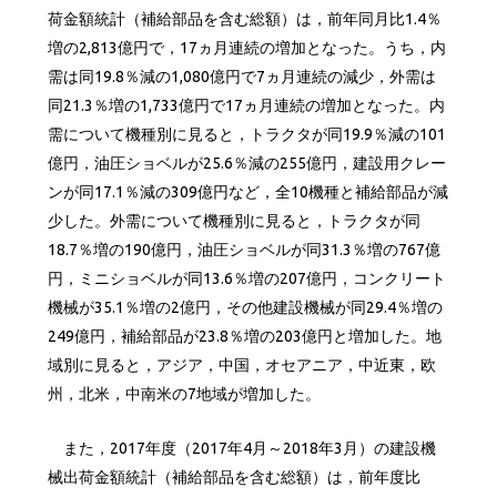
荷金額統計（補給部品を含む総額）は，前年同月比1.4％
増の2,813億円で，17ヵ月連続の増加となった。うち，内
需は同19.8％減の1,080億円で7ヵ月連続の減少，外需は
同21.3％増の1,733億円で17ヵ月連続の増加となった。内
需について機種別に見ると，トラクタが同19.9％減の101
億円，油圧ショベルが25.6％減の255億円，建設用クレー
ンが同17.1％減の309億円など，全10機種と補給部品が減
少した。外需について機種別に見ると，トラクタが同
18.7％増の190億円，油圧ショベルが同31.3％増の767億
円，ミニショベルが同13.6％増の207億円，コンクリート
機械が35.1％増の2億円，その他建設機械が同29.4％増の
249億円，補給部品が23.8％増の203億円と増加した。地
域別に見ると，アジア，中国，オセアニア，中近東，欧
州，北米，中南米の7地域が増加した。
また，2017年度（2017年4月～2018年3月）の建設機
械出荷金額統計（補給部品を含む総額）は，前年度比