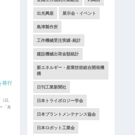
出光興産
展示会・イベント
島津製作所
工作機械受注実績-統計
建設機械出荷金額統計
新エネルギー・産業技術総合開発機
構
を発行
日刊工業新聞社
ブ（以
日本トライボロジー学会
パー「未
日本プラントメンテナンス協会
日本ロボット工業会