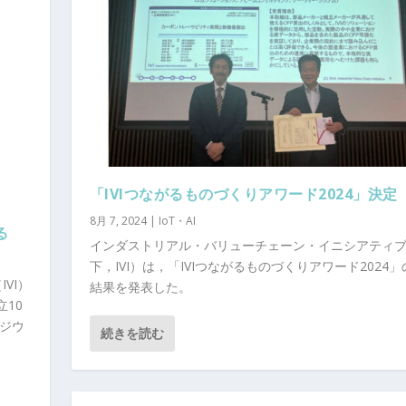
「IVIつながるものづくりアワード2024」決定
8月 7, 2024
|
IoT・AI
る
インダストリアル・バリューチェーン・イニシアティ
下，IVI）は，「IVIつながるものづくりアワード2024
VI）
結果を発表した。
立10
ポジウ
続きを読む