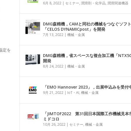
6月 8, 2022
|
セミナー
,
潤滑剤・化学品
,
潤滑関連機器
DMG森精機，CAMと同社の機械をつなぐソフ
「CELOS DYNAMICpost」を開発
7月 13, 2022
|
機械・金属
協定を
DMG森精機，省スペースな複合加工機「NTX5
開発
8月 24, 2022
|
機械・金属
「EMO Hannover 2023」，出展申込みを受付
9月 21, 2022
|
IoT・AI
,
機械・金属
「JIMTOF2022 第31回日本国際工作機械見
ミドコロ
10月 26, 2022
|
セミナー
,
機械・金属