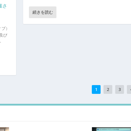
催さ
続きを読む
ィブ）
）及び
-
1
2
3