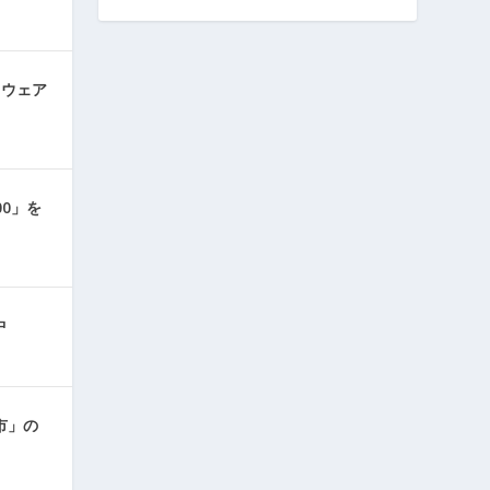
トウェア
00」を
中
本市」の