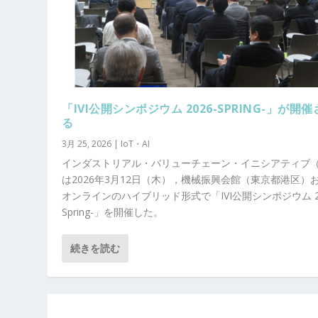
「IVI公開シンポジウム 2026-SPRING-」が開
る
3月 25, 2026
|
IoT・AI
インダストリアル・バリューチェーン・イニシアティブ（I
は2026年3月12日（木），機械振興会館（東京都港区）
オンラインのハイブリッド形式で「IVI公開シンポジウム 20
Spring-」を開催した。
続きを読む