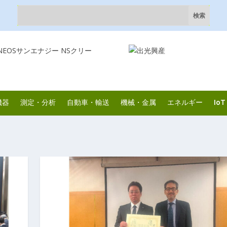
機器
測定・分析
自動車・輸送
機械・金属
エネルギー
IoT