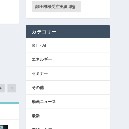
鍛圧機械受注実績-統計
カテゴリー
IoT・AI
エネルギー
セミナー
その他
4
動画ニュース
最新