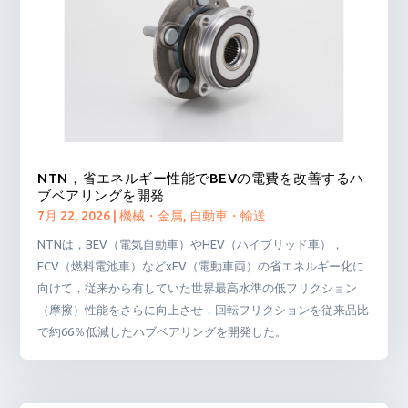
NTN，省エネルギー性能でBEVの電費を改善するハ
ブベアリングを開発
7月 22, 2026
|
機械・金属
,
自動車・輸送
NTNは，BEV（電気自動車）やHEV（ハイブリッド車），
FCV（燃料電池車）などxEV（電動車両）の省エネルギー化に
向けて，従来から有していた世界最高水準の低フリクション
（摩擦）性能をさらに向上させ，回転フリクションを従来品比
で約66％低減したハブベアリングを開発した。