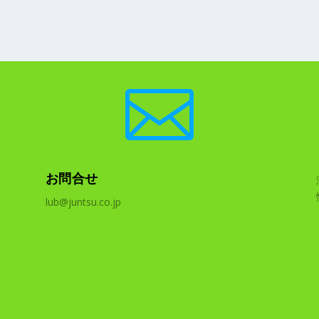

お問合せ
lub@juntsu.co.jp