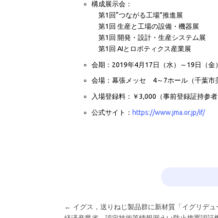
構成展示会：
第1回“つながる工場”推進展
第1回 生産と工場の設備・機器展
第1回 開発・設計・生産システム展
第1回 AIとロボティクス産業展
会期：2019年4月17日（水）～19日（金
会場：幕張メッセ 4～7ホール（千葉市
入場登録料：￥3,000（事前登録証持参
公式サイト：
https://www.jma.or.jp/if/
（’
←
イグス，送りねじ製品群に新材質「イグリデュー
経済産業省，認定技術等情報漏えい防止措置認証