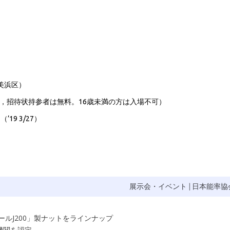
）
美浜区）
者，招待状持参者は無料。16歳未満の方は入場不可）
19 3/27）
展示会・イベント
|
日本能率協
ルJ200」製ナットをラインナップ
機関を認定
→