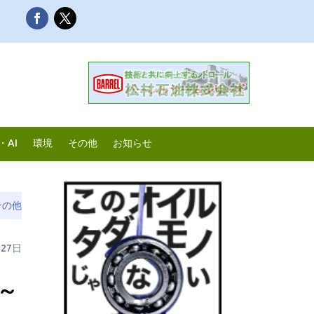
・AI
環境
その他
お知らせ
その他
月27日
7～