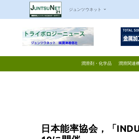
ジュンツウネット
潤滑剤・化学品
潤滑関連
日本能率協会，「INDUST