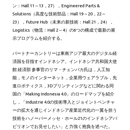
ン：Hall 11～13，27），Engineered Parts &
Solutions（高度な技術部品：Hall 19～20，22～
23），Future Hub（未来の新技術：Hall 21，24），
Logistics（物流：Hall 2～4）の6つの構成で最新の展
示プログラムを紹介する。
パートナーカントリーは東南アジア最大のデジタル経
済国を目指すインドネシア。インドネシア共和国大使
館 経済部 参事官のリマ・チェンパカ氏は，人工知
能，モノのインターネット，企業用ウェアラブル，先
進ロボティクス，3Dプリンティングなどに関わる同
国の「Making Indonesia 4.0」のロードマップを紹介
し，「Industrie 4.0の技術導入とジョイントベンチャ
ーの拡大を通じインドネシア産業近代化の一翼を担う
技術をハノーバーメッセ・ホール21のインドネシアパ
ビリオンでお見せしたい」と力強く抱負を述べた。