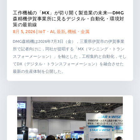
工作機械の「MX」が切り開く製造業の未来―DMG
森精機伊賀事業所に見るデジタル・自動化・環境対
策の最前線
8月 5, 2026
|
IoT・AI
,
最新
,
機械・金属
DMG森精機は2026年7月3日（金），三重県伊賀市の伊賀事業
所で記者向けに，同社が提唱する「MX（マシニング・トラン
スフォーメーション）」を軸とした，工程集約と自動化，そし
てDX（デジタル・トランスフォーメーション）を融合させた
最新の生産体制を公開した。