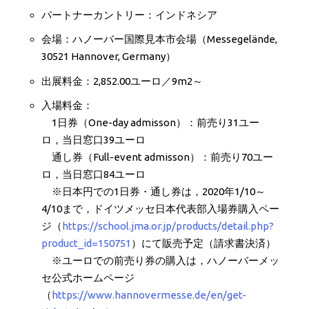
パートナーカントリー：インドネシア
会場：ハノーバー国際見本市会場（Messegelände,
30521 Hannover, Germany）
出展料金：2,852.00ユーロ／9m
2
～
入場料金：
1日券（One-day admisson）：前売り31ユー
ロ，当日窓口39ユーロ
通し券（Full-event admisson）：前売り70ユー
ロ，当日窓口84ユーロ
※日本円での1日券・通し券は，2020年1/10～
4/10まで，ドイツメッセ日本代表部入場券購入ペー
ジ（
https://school.jma.or.jp/products/detail.php?
product_id=150751
）にて販売予定（請求書決済）
※ユーロでの前売り券の購入は，ハノーバーメッ
セ公式ホームページ
（
https://www.hannovermesse.de/en/get-