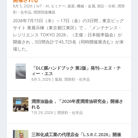
8月 5, 2026
|
IoT・AI
,
セミナー
,
最新
,
機械・金属
,
測定・分析
,
潤滑
剤・化学品
,
潤滑関連機器
2026年7月15日（水）～17日（金）の3日間，東京ビッグ
サイト 東展示棟（東京都江東区）で，「メンテナンス・
レジリエンス TOKYO 2026」（主催：日本能率協会）が
開催され，3日間合計で43,725名（同時開催展含む）が来
場した。
「DLC膜ハンドブック 第2版」発刊―エヌ・テ
ィー・エス
8月 5, 2026
|
最新
,
潤滑剤・化学品
潤滑油協会，「2026年度潤滑油研究会」開催さ
れる
7月 29, 2026
|
潤滑剤・化学品
三和化成工業の代理店会「L.S.R.C.2026」開催