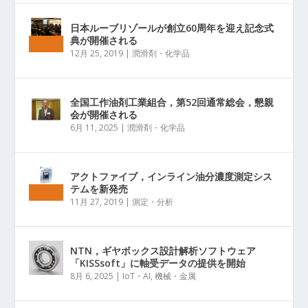
日本ルーブリゾールが創立60周年を迎え記念式
典が開催される
12月 25, 2019
|
潤滑剤・化学品
全国工作油剤工業組合，第52回通常総会，懇親
会が開催される
6月 11, 2025
|
潤滑剤・化学品
アクトファイブ，インライン油分濃度測定シス
テムを新発売
11月 27, 2019
|
測定・分析
NTN，ギヤボックス設計解析ソフトウェア
「KISSsoft」に軸受データの提供を開始
8月 6, 2025
|
IoT・AI
,
機械・金属