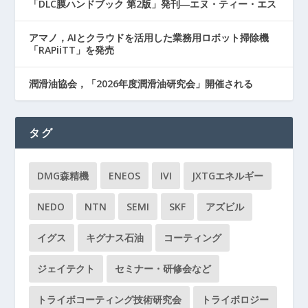
「DLC膜ハンドブック 第2版」発刊―エヌ・ティー・エス
アマノ，AIとクラウドを活用した業務用ロボット掃除機
「RAPiiTT」を発売
潤滑油協会，「2026年度潤滑油研究会」開催される
タグ
DMG森精機
ENEOS
IVI
JXTGエネルギー
NEDO
NTN
SEMI
SKF
アズビル
イグス
キグナス石油
コーティング
ジェイテクト
セミナー・研修会など
トライボコーティング技術研究会
トライボロジー