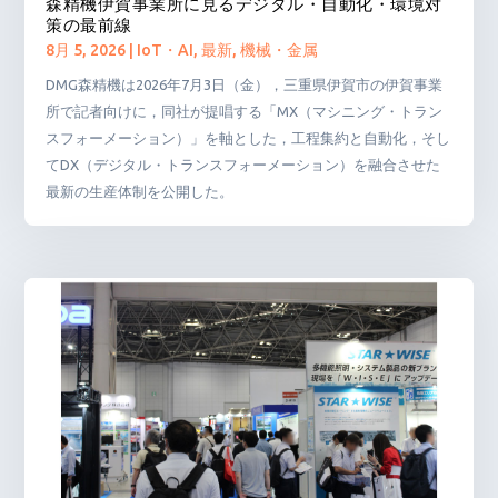
森精機伊賀事業所に見るデジタル・自動化・環境対
策の最前線
8月 5, 2026
|
IoT・AI
,
最新
,
機械・金属
DMG森精機は2026年7月3日（金），三重県伊賀市の伊賀事業
所で記者向けに，同社が提唱する「MX（マシニング・トラン
スフォーメーション）」を軸とした，工程集約と自動化，そし
てDX（デジタル・トランスフォーメーション）を融合させた
最新の生産体制を公開した。