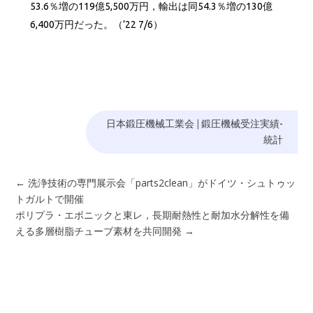
53.6％増の119億5,500万円，輸出は同54.3％増の130億
6,400万円だった。（’22 7/6）
日本鍛圧機械工業会
|
鍛圧機械受注実績-
統計
←
洗浄技術の専門展示会「parts2clean」がドイツ・シュトゥッ
トガルトで開催
ポリプラ・エボニックと東レ，長期耐熱性と耐加水分解性を備
える多層樹脂チューブ素材を共同開発
→