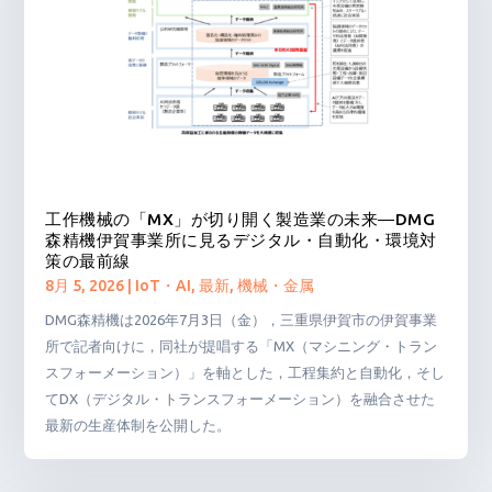
工作機械の「MX」が切り開く製造業の未来―DMG
森精機伊賀事業所に見るデジタル・自動化・環境対
策の最前線
8月 5, 2026
|
IoT・AI
,
最新
,
機械・金属
DMG森精機は2026年7月3日（金），三重県伊賀市の伊賀事業
所で記者向けに，同社が提唱する「MX（マシニング・トラン
スフォーメーション）」を軸とした，工程集約と自動化，そし
てDX（デジタル・トランスフォーメーション）を融合させた
最新の生産体制を公開した。