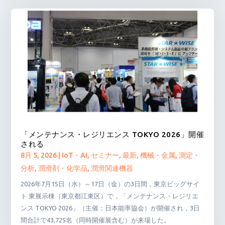
「メンテナンス・レジリエンス TOKYO 2026」開催
される
8月 5, 2026
|
IoT・AI
,
セミナー
,
最新
,
機械・金属
,
測定・
分析
,
潤滑剤・化学品
,
潤滑関連機器
2026年7月15日（水）～17日（金）の3日間，東京ビッグサイ
ト 東展示棟（東京都江東区）で，「メンテナンス・レジリエ
ンス TOKYO 2026」（主催：日本能率協会）が開催され，3日
間合計で43,725名（同時開催展含む）が来場した。