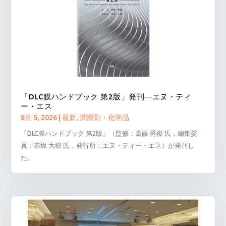
「DLC膜ハンドブック 第2版」発刊―エヌ・ティ
ー・エス
8月 5, 2026
|
最新
,
潤滑剤・化学品
「DLC膜ハンドブック 第2版」（監修：斎藤 秀俊 氏，編集委
員：赤坂 大樹 氏，発行所：エヌ・ティー・エス）が発刊し
た。