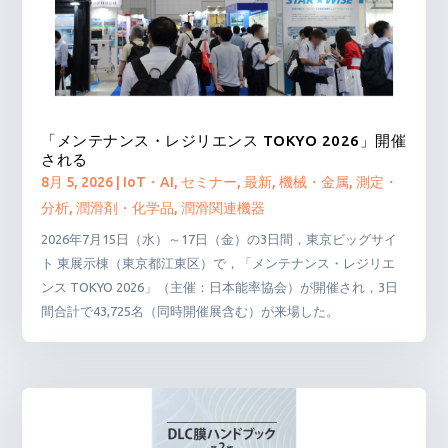
「メンテナンス・レジリエンス TOKYO 2026」開催
される
8月 5, 2026
|
IoT・AI
,
セミナー
,
最新
,
機械・金属
,
測定・
分析
,
潤滑剤・化学品
,
潤滑関連機器
2026年7月15日（水）～17日（金）の3日間，東京ビッグサイ
ト 東展示棟（東京都江東区）で，「メンテナンス・レジリエ
ンス TOKYO 2026」（主催：日本能率協会）が開催され，3日
間合計で43,725名（同時開催展含む）が来場した。