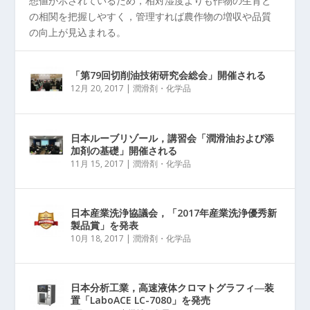
想値が示されているため，相対湿度よりも作物の生育と
の相関を把握しやすく，管理すれば農作物の増収や品質
の向上が見込まれる。
「第79回切削油技術研究会総会」開催される
12月 20, 2017
|
潤滑剤・化学品
日本ルーブリゾール，講習会「潤滑油および添
加剤の基礎」開催される
11月 15, 2017
|
潤滑剤・化学品
日本産業洗浄協議会，「2017年産業洗浄優秀新
製品賞」を発表
10月 18, 2017
|
潤滑剤・化学品
日本分析工業，高速液体クロマトグラフィ―装
置「LaboACE LC-7080」を発売