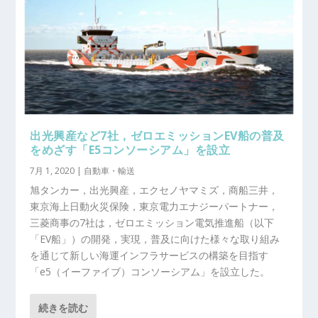
出光興産など7社，ゼロエミッションEV船の普及
をめざす「E5コンソーシアム」を設立
7月 1, 2020
|
自動車・輸送
旭タンカー，出光興産，エクセノヤマミズ，商船三井，
東京海上日動火災保険，東京電力エナジーパートナー，
三菱商事の7社は，ゼロエミッション電気推進船（以下
「EV船」）の開発，実現，普及に向けた様々な取り組み
を通じて新しい海運インフラサービスの構築を目指す
「e5（イーファイブ）コンソーシアム」を設立した。
続きを読む