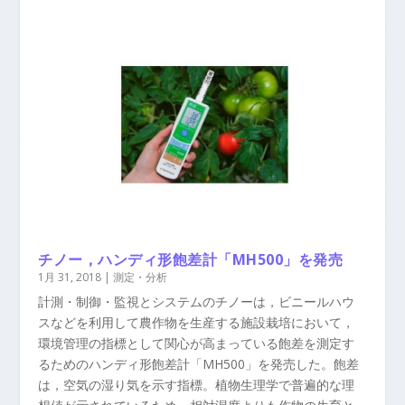
チノー，ハンディ形飽差計「MH500」を発売
1月 31, 2018
|
測定・分析
計測・制御・監視とシステムのチノーは，ビニールハウ
スなどを利用して農作物を生産する施設栽培において，
環境管理の指標として関心が高まっている飽差を測定す
るためのハンディ形飽差計「MH500」を発売した。飽差
は，空気の湿り気を示す指標。植物生理学で普遍的な理