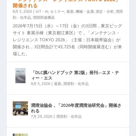
開催される
8月 5, 2026
|
IoT・AI
,
セミナー
,
最新
,
機械・金属
,
測定・分析
,
潤滑
剤・化学品
,
潤滑関連機器
2026年7月15日（水）～17日（金）の3日間，東京ビッグ
サイト 東展示棟（東京都江東区）で，「メンテナンス・
レジリエンス TOKYO 2026」（主催：日本能率協会）が
開催され，3日間合計で43,725名（同時開催展含む）が来
場した。
「DLC膜ハンドブック 第2版」発刊―エヌ・テ
ィー・エス
8月 5, 2026
|
最新
,
潤滑剤・化学品
潤滑油協会，「2026年度潤滑油研究会」開催さ
れる
7月 29, 2026
|
潤滑剤・化学品