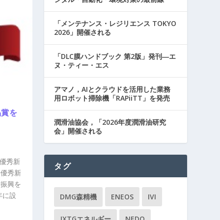
「メンテナンス・レジリエンス TOKYO
2026」開催される
「DLC膜ハンドブック 第2版」発刊―エ
ヌ・ティー・エス
アマノ，AIとクラウドを活用した業務
用ロボット掃除機「RAPiiTT」を発売
品賞を
潤滑油協会，「2026年度潤滑油研究
会」開催される
洗浄優秀新
タグ
浄優秀新
術振興を
年に設
DMG森精機
ENEOS
IVI
JXTGエネルギー
NEDO