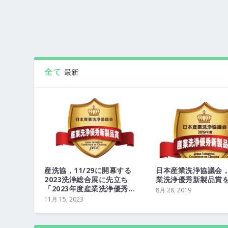
全て
最新
産洗協，11/29に開幕する
日本産業洗浄協議会，2
2023洗浄総合展に先立ち
業洗浄優秀新製品賞を発
「2023年度産業洗浄優秀...
8月 28, 2019
11月 15, 2023