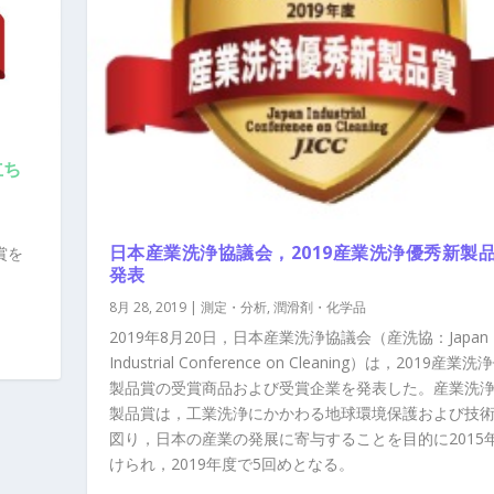
立ち
日本産業洗浄協議会，2019産業洗浄優秀新製
賞を
発表
8月 28, 2019
|
測定・分析
,
潤滑剤・化学品
2019年8月20日，日本産業洗浄協議会（産洗協：Japan
Industrial Conference on Cleaning）は，2019産業
製品賞の受賞商品および受賞企業を発表した。産業洗
製品賞は，工業洗浄にかかわる地球環境保護および技
図り，日本の産業の発展に寄与することを目的に2015
けられ，2019年度で5回めとなる。