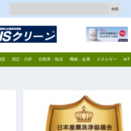
機器
測定・分析
自動車・輸送
機械・金属
エネルギー
IoT