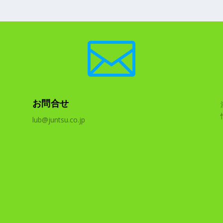

お問合せ
lub@juntsu.co.jp