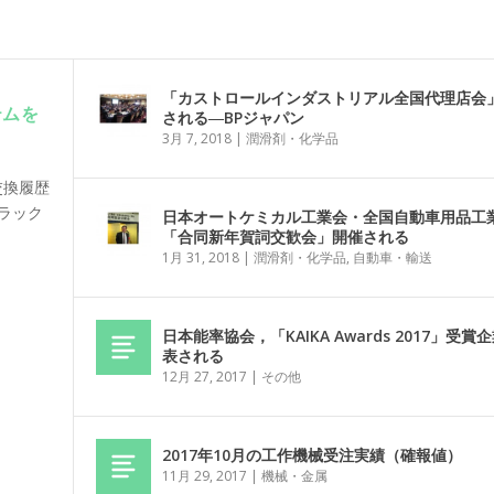
「カストロールインダストリアル全国代理店会
テムを
される―BPジャパン
3月 7, 2018
|
潤滑剤・化学品
交換履歴
トラック
日本オートケミカル工業会・全国自動車用品工
「合同新年賀詞交歓会」開催される
1月 31, 2018
|
潤滑剤・化学品
,
自動車・輸送
日本能率協会，「KAIKA Awards 2017」受賞
表される
12月 27, 2017
|
その他
2017年10月の工作機械受注実績（確報値）
11月 29, 2017
|
機械・金属