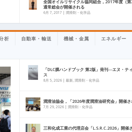
全国オイルリサイクル協同組合，2017年度（第
通常総会が開催される
6月 7, 2017
|
潤滑剤・化学品
分析
自動車・輸送
機械・金属
エネルギー
「DLC膜ハンドブック 第2版」発刊―エヌ・テ
ス
8月 5, 2026
|
最新
,
潤滑剤・化学品
潤滑油協会，「2026年度潤滑油研究会」開催さ
7月 29, 2026
|
潤滑剤・化学品
三和化成工業の代理店会「L.S.R.C.2026」開催