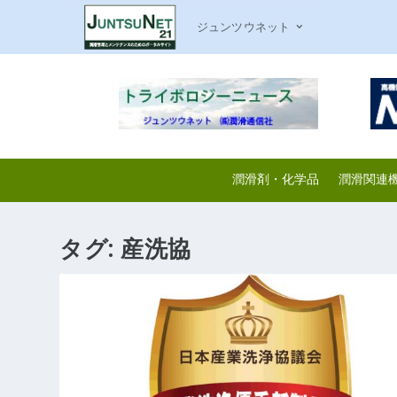
ジュンツウネット
潤滑剤・化学品
潤滑関連
タグ:
産洗協