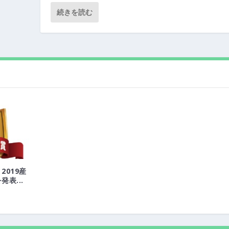
続きを読む
019産
表...