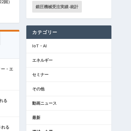
22回）
鍛圧機械受注実績-統計
カテゴリー
IoT・AI
エネルギー
ィー・エ
セミナー
その他
れる
動画ニュース
最新
される