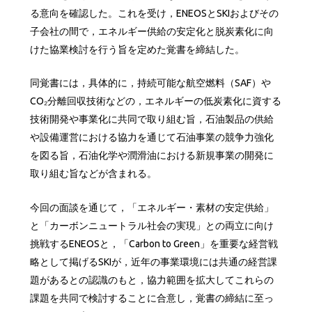
る意向を確認した。これを受け，ENEOSとSKIおよびその
子会社の間で，エネルギー供給の安定化と脱炭素化に向
けた協業検討を行う旨を定めた覚書を締結した。
同覚書には，具体的に，持続可能な航空燃料（SAF）や
CO₂分離回収技術などの，エネルギーの低炭素化に資する
技術開発や事業化に共同で取り組む旨，石油製品の供給
や設備運営における協力を通じて石油事業の競争力強化
を図る旨，石油化学や潤滑油における新規事業の開発に
取り組む旨などが含まれる。
今回の面談を通じて，「エネルギー・素材の安定供給」
と「カーボンニュートラル社会の実現」との両立に向け
挑戦するENEOSと，「Carbon to Green」を重要な経営戦
略として掲げるSKIが，近年の事業環境には共通の経営課
題があるとの認識のもと，協力範囲を拡大してこれらの
課題を共同で検討することに合意し，覚書の締結に至っ