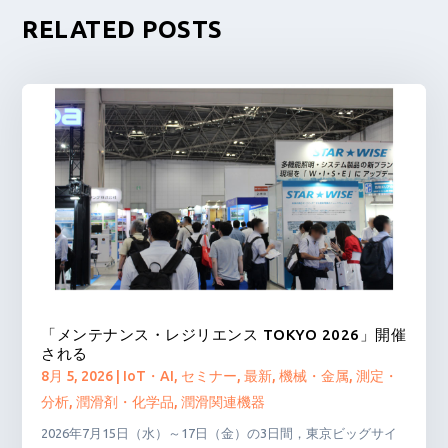
RELATED POSTS
「メンテナンス・レジリエンス TOKYO 2026」開催
される
8月 5, 2026
|
IoT・AI
,
セミナー
,
最新
,
機械・金属
,
測定・
分析
,
潤滑剤・化学品
,
潤滑関連機器
2026年7月15日（水）～17日（金）の3日間，東京ビッグサイ