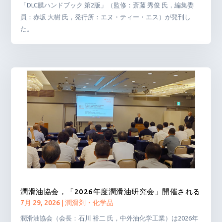
「DLC膜ハンドブック 第2版」（監修：斎藤 秀俊 氏，編集委
員：赤坂 大樹 氏，発行所：エヌ・ティー・エス）が発刊し
た。
潤滑油協会，「2026年度潤滑油研究会」開催される
7月 29, 2026
|
潤滑剤・化学品
潤滑油協会（会長：石川 裕二 氏，中外油化学工業）は2026年