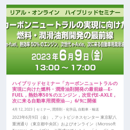
ハイブリッドセミナー「カーボンニュートラルの
実現に向けた燃料・潤滑油剤開発の最前線―E-
FUEL，熱効率50％のエンジン，次世代E-AXLE，
次に来る自動車用潤滑油―」6/9に開催
4月 12, 2023
|
セミナー
,
潤滑剤・化学品
,
自動車・輸送
2023年6月9日（金），アットビジネスセンター 東京駅八
重洲通り（東京都中央区）およびオンライン（Microsoft