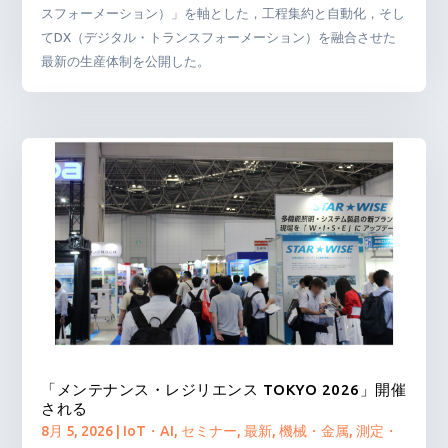
スフォーメーション）」を軸とした，工程集約と自動化，そし
てDX（デジタル・トランスフォーメーション）を融合させた
最新の生産体制を公開した。
「メンテナンス・レジリエンス TOKYO 2026」開催
される
8月 5, 2026
|
IoT・AI
,
セミナー
,
最新
,
機械・金属
,
測定・