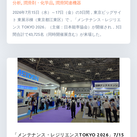
分析
,
潤滑剤・化学品
,
潤滑関連機器
2026年7月15日（水）～17日（金）の3日間，東京ビッグサイ
ト 東展示棟（東京都江東区）で，「メンテナンス・レジリエ
ンス TOKYO 2026」（主催：日本能率協会）が開催され，3日
間合計で43,725名（同時開催展含む）が来場した。
「メンテナンス・レジリエンスTOKYO 2026」7/15