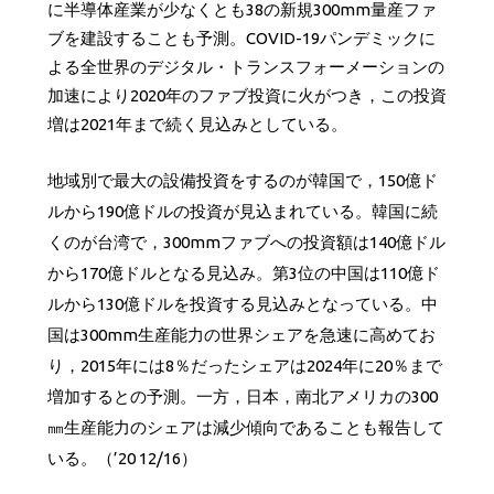
に半導体産業が少なくとも38の新規300mm量産ファ
ブを建設することも予測。COVID-19パンデミックに
よる全世界のデジタル・トランスフォーメーションの
加速により2020年のファブ投資に火がつき，この投資
増は2021年まで続く見込みとしている。
地域別で最大の設備投資をするのが韓国で，150億ド
ルから190億ドルの投資が見込まれている。韓国に続
くのが台湾で，300mmファブへの投資額は140億ドル
から170億ドルとなる見込み。第3位の中国は110億ド
ルから130億ドルを投資する見込みとなっている。中
国は300mm生産能力の世界シェアを急速に高めてお
り，2015年には8％だったシェアは2024年に20％まで
増加するとの予測。一方，日本，南北アメリカの300
㎜生産能力のシェアは減少傾向であることも報告して
いる。（’20 12/16）