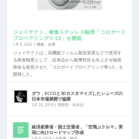
ジェイテクト，耐食ステンレス軸受「コロガード
プロベアリング®-LS」を開発
1月 6, 2022
|
機械・金属
ジェイテクトは，高機能フィルム製造装置などで使用す
る耐食軸受として，従来品から耐摩耗性を向上させ軸受
寿命を延長させた「コロガードプロベアリング®-LS」を
開発した。
ダウ，ECCOと3Dカスタマイズしたシューズの
日本市場展開で協業
2月 20, 2019
|
潤滑剤・化学品
経済産業省・国土交通省，「空飛ぶクルマ」実
現に向けロードマップ作成
1月 9, 2019
|
自動車・輸送