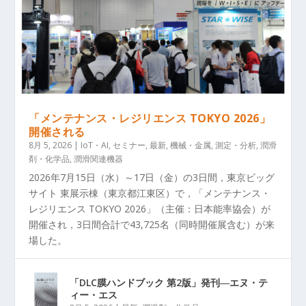
「メンテナンス・レジリエンス TOKYO 2026」
開催される
8月 5, 2026
|
IoT・AI
,
セミナー
,
最新
,
機械・金属
,
測定・分析
,
潤滑
剤・化学品
,
潤滑関連機器
2026年7月15日（水）～17日（金）の3日間，東京ビッグ
サイト 東展示棟（東京都江東区）で，「メンテナンス・
レジリエンス TOKYO 2026」（主催：日本能率協会）が
開催され，3日間合計で43,725名（同時開催展含む）が来
場した。
「DLC膜ハンドブック 第2版」発刊―エヌ・テ
ィー・エス