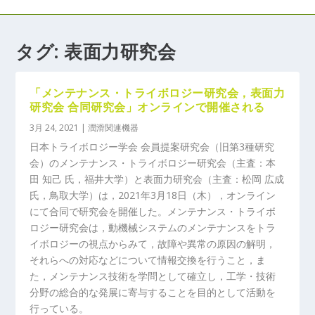
タグ:
表面力研究会
「メンテナンス・トライボロジー研究会，表面力
研究会 合同研究会」オンラインで開催される
3月 24, 2021
|
潤滑関連機器
日本トライボロジー学会 会員提案研究会（旧第3種研究
会）のメンテナンス・トライボロジー研究会（主査：本
田 知己 氏，福井大学）と表面力研究会（主査：松岡 広成
氏，鳥取大学）は，2021年3月18日（木），オンライン
にて合同で研究会を開催した。メンテナンス・トライボ
ロジー研究会は，動機械システムのメンテナンスをトラ
イボロジーの視点からみて，故障や異常の原因の解明，
それらへの対応などについて情報交換を行うこと，ま
た，メンテナンス技術を学問として確立し，工学・技術
分野の総合的な発展に寄与することを目的として活動を
行っている。