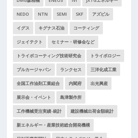
DMG森精機
ENEOS
IVI
JXTGエネルギー
NEDO
NTN
SEMI
SKF
アズビル
イグス
キグナス石油
コーティング
ジェイテクト
セミナー・研修会など
トライボコーティング技術研究会
トライボロジー
ブルカージャパン
ランクセス
三洋化成工業
全国工作油剤工業組合
内閣府
出光興産
展示会・イベント
島津製作所
工作機械受注実績-統計
建設機械出荷金額統計
新エネルギー・産業技術総合開発機構