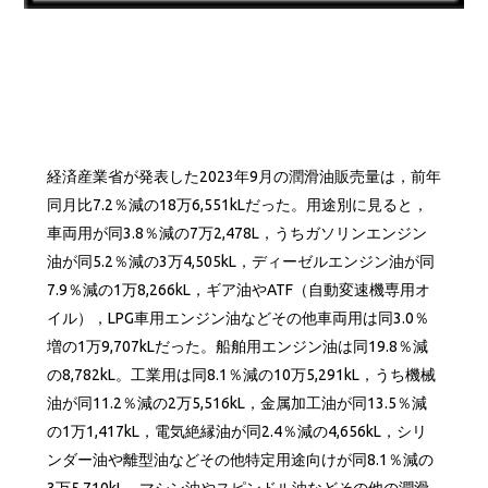
経済産業省が発表した2023年9月の潤滑油販売量は，前年
同月比7.2％減の18万6,551kLだった。用途別に見ると，
車両用が同3.8％減の7万2,478L，うちガソリンエンジン
油が同5.2％減の3万4,505kL，ディーゼルエンジン油が同
7.9％減の1万8,266kL，ギア油やATF（自動変速機専用オ
イル），LPG車用エンジン油などその他車両用は同3.0％
増の1万9,707kLだった。船舶用エンジン油は同19.8％減
の8,782kL。工業用は同8.1％減の10万5,291kL，うち機械
油が同11.2％減の2万5,516kL，金属加工油が同13.5％減
の1万1,417kL，電気絶縁油が同2.4％減の4,656kL，シリ
ンダー油や離型油などその他特定用途向けが同8.1％減の
3万5,710kL，マシン油やスピンドル油などその他の潤滑