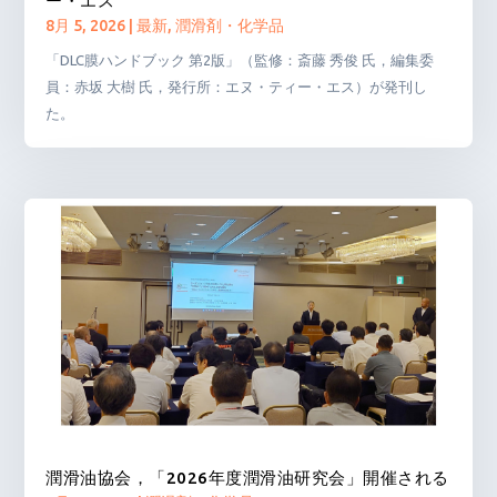
ー・エス
8月 5, 2026
|
最新
,
潤滑剤・化学品
「DLC膜ハンドブック 第2版」（監修：斎藤 秀俊 氏，編集委
員：赤坂 大樹 氏，発行所：エヌ・ティー・エス）が発刊し
た。
潤滑油協会，「2026年度潤滑油研究会」開催される