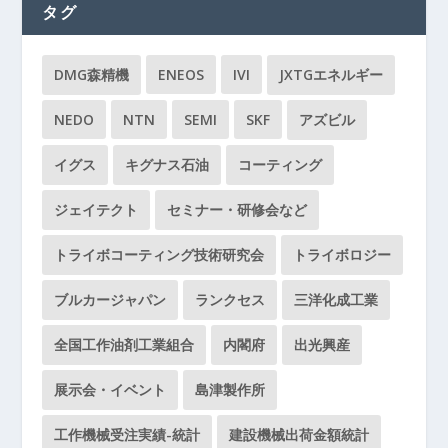
タグ
DMG森精機
ENEOS
IVI
JXTGエネルギー
NEDO
NTN
SEMI
SKF
アズビル
イグス
キグナス石油
コーティング
ジェイテクト
セミナー・研修会など
トライボコーティング技術研究会
トライボロジー
ブルカージャパン
ランクセス
三洋化成工業
全国工作油剤工業組合
内閣府
出光興産
展示会・イベント
島津製作所
工作機械受注実績-統計
建設機械出荷金額統計