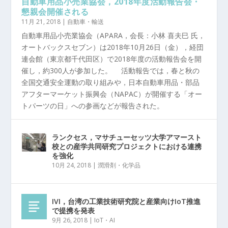
自動車用品小売業協会，2018年度活動報告会・
懇親会開催される
11月 21, 2018
|
自動車・輸送
自動車用品小売業協会（APARA，会長：小林 喜夫巳 氏，
オートバックスセブン）は2018年10月26日（金），経団
連会館（東京都千代田区）で2018年度の活動報告会を開
催し，約300人が参加した。 活動報告では，春と秋の
全国交通安全運動の取り組みや，日本自動車用品・部品
アフターマーケット振興会（NAPAC）が開催する「オー
トパーツの日」への参画などが報告された。
ランクセス，マサチューセッツ大学アマースト
校との産学共同研究プロジェクトにおける連携
を強化
10月 24, 2018
|
潤滑剤・化学品
IVI，台湾の工業技術研究院と産業向けIoT推進
で提携を発表
9月 26, 2018
|
IoT・AI