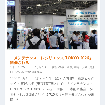
「メンテナンス・レジリエンス TOKYO 2026」
開催される
8月 5, 2026
|
IoT・AI
,
セミナー
,
最新
,
機械・金属
,
測定・分析
,
潤滑
剤・化学品
,
潤滑関連機器
2026年7月15日（水）～17日（金）の3日間，東京ビッグ
サイト 東展示棟（東京都江東区）で，「メンテナンス・
レジリエンス TOKYO 2026」（主催：日本能率協会）が
開催され，3日間合計で43,725名（同時開催展含む）が来
場した。