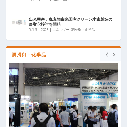
出光興産，廃棄物由来国産クリーン水素製造の
事業化検討を開始
5月 31, 2023
|
エネルギー
,
潤滑剤・化学品
潤滑剤・化学品