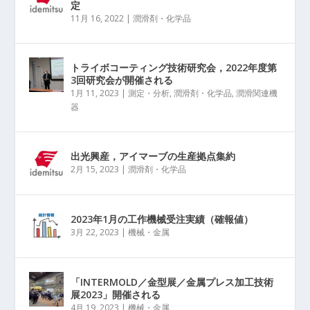
定
11月 16, 2022
|
潤滑剤・化学品
トライボコーティング技術研究会，2022年度第
3回研究会が開催される
1月 11, 2023
|
測定・分析
,
潤滑剤・化学品
,
潤滑関連機
器
出光興産，アイマーブの生産拠点集約
2月 15, 2023
|
潤滑剤・化学品
2023年1月の工作機械受注実績（確報値）
3月 22, 2023
|
機械・金属
「INTERMOLD／金型展／金属プレス加工技術
展2023」開催される
4月 19, 2023
|
機械・金属