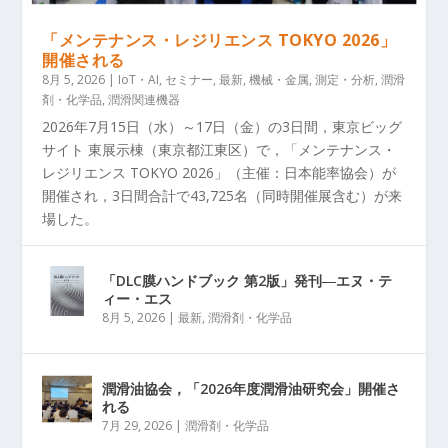
「メンテナンス・レジリエンス TOKYO 2026」
開催される
8月 5, 2026
|
IoT・AI
,
セミナー
,
最新
,
機械・金属
,
測定・分析
,
潤滑
剤・化学品
,
潤滑関連機器
2026年7月15日（水）～17日（金）の3日間，東京ビッグ
サイト 東展示棟（東京都江東区）で，「メンテナンス・
レジリエンス TOKYO 2026」（主催：日本能率協会）が
開催され，3日間合計で43,725名（同時開催展含む）が来
場した。
「DLC膜ハンドブック 第2版」発刊―エヌ・テ
ィー・エス
8月 5, 2026
|
最新
,
潤滑剤・化学品
潤滑油協会，「2026年度潤滑油研究会」開催さ
れる
7月 29, 2026
|
潤滑剤・化学品