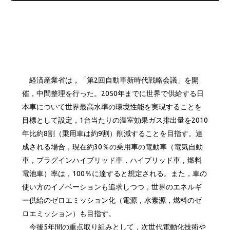
経済産業省は，「第2回自動車新時代戦略会議」を開
催，中間整理を行った。2050年までに世界で供給する日
本車について世界最高水準の環境性能を実現することを
目標として設定，1台当たりの温室効果ガス排出量を2010
年比約8割（乗用車は約9割）削減することを目指す。達
成される場合，現在約30％の乗用車の電動車（電気自動
車，プラグインハイブリッド車，ハイブリッド車，燃料
電池車）率は，100％に達すると想定される。また，車の
使い方のイノベーションも追求しつつ，世界のエネルギ
ー供給のゼロエミッション化（電源，水素源，燃料のゼ
ロエミッション）も目指す。
今後5年間の重点取り組みとして，次世代電動化技術や