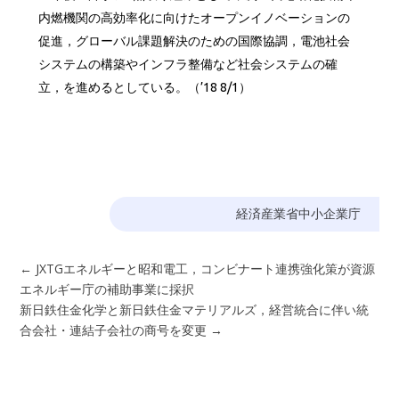
内燃機関の高効率化に向けたオープンイノベーションの
促進，グローバル課題解決のための国際協調，電池社会
システムの構築やインフラ整備など社会システムの確
立，を進めるとしている。（’18 8/1）
経済産業省中小企業庁
←
JXTGエネルギーと昭和電工，コンビナート連携強化策が資源
エネルギー庁の補助事業に採択
新日鉄住金化学と新日鉄住金マテリアルズ，経営統合に伴い統
合会社・連結子会社の商号を変更
→