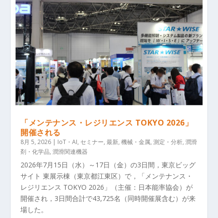
「メンテナンス・レジリエンス TOKYO 2026」
開催される
8月 5, 2026
|
IoT・AI
,
セミナー
,
最新
,
機械・金属
,
測定・分析
,
潤滑
剤・化学品
,
潤滑関連機器
2026年7月15日（水）～17日（金）の3日間，東京ビッグ
サイト 東展示棟（東京都江東区）で，「メンテナンス・
レジリエンス TOKYO 2026」（主催：日本能率協会）が
開催され，3日間合計で43,725名（同時開催展含む）が来
場した。