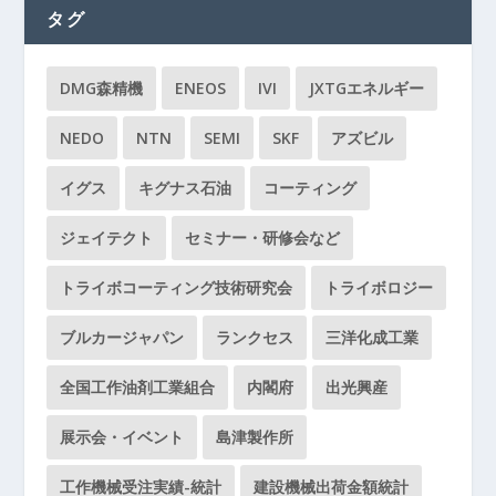
タグ
DMG森精機
ENEOS
IVI
JXTGエネルギー
NEDO
NTN
SEMI
SKF
アズビル
イグス
キグナス石油
コーティング
ジェイテクト
セミナー・研修会など
トライボコーティング技術研究会
トライボロジー
ブルカージャパン
ランクセス
三洋化成工業
全国工作油剤工業組合
内閣府
出光興産
展示会・イベント
島津製作所
工作機械受注実績-統計
建設機械出荷金額統計