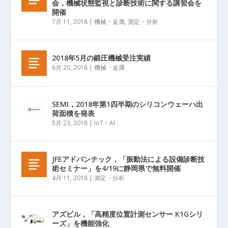
会，機械状態監視と診断技術に関する講習会を
開催
7月 11, 2018
|
機械・金属
,
測定・分析
2018年5月の鍛圧機械受注実績
6月 20, 2018
|
機械・金属
SEMI，2018年第1四半期のシリコンウェーハ出
荷面積を発表
5月 23, 2018
|
IoT・AI
JFEアドバンテック，「振動法による設備診断技
術セミナー」を4/19に静岡県で無料開催
4月 11, 2018
|
測定・分析
アズビル，「高精度位置計測センサー K1Gシリ
ーズ」を機能強化