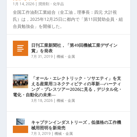
1月 14, 2026
|
潤滑剤・化学品
全国工作油剤工業組合（全工油，理事長：四元 大計視
氏）は，2025年12月25日に都内で「第11回賛助会員・組
合員勉強会」を開催した。
日刊工業新聞社，「第49回機械工業デザイン
賞」を発表
7月 31, 2019
|
機械・金属
「オール・エレクトリック・ソサエティ」を支
える産業用コネクティビティの革新―ハーティ
ング・プレスツアー2026に見る，デジタル化・
電化・自動化の未来―
3月 18, 2026
|
機械・金属
キャプテンインダストリーズ，低価格の工作機
械用照明を新発売
7月 3, 2019
|
機械・金属