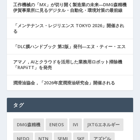
工作機械の「MX」が切り開く製造業の未来―DMG森精機
伊賀事業所に見るデジタル・自動化・環境対策の最前線
「メンテナンス・レジリエンス TOKYO 2026」開催され
る
「DLC膜ハンドブック 第2版」発刊―エヌ・ティー・エス
アマノ，AIとクラウドを活用した業務用ロボット掃除機
「RAPiiTT」を発売
潤滑油協会，「2026年度潤滑油研究会」開催される
タグ
DMG森精機
ENEOS
IVI
JXTGエネルギー
NEDO
NTN
SEMI
SKF
アズビル