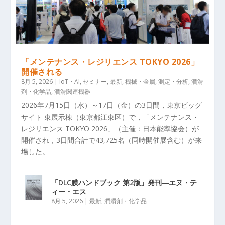
「メンテナンス・レジリエンス TOKYO 2026」
開催される
8月 5, 2026
|
IoT・AI
,
セミナー
,
最新
,
機械・金属
,
測定・分析
,
潤滑
剤・化学品
,
潤滑関連機器
2026年7月15日（水）～17日（金）の3日間，東京ビッグ
サイト 東展示棟（東京都江東区）で，「メンテナンス・
レジリエンス TOKYO 2026」（主催：日本能率協会）が
開催され，3日間合計で43,725名（同時開催展含む）が来
場した。
「DLC膜ハンドブック 第2版」発刊―エヌ・テ
ィー・エス
8月 5, 2026
|
最新
,
潤滑剤・化学品