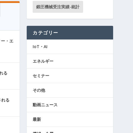
鍛圧機械受注実績-統計
カテゴリー
ィー・エ
IoT・AI
エネルギー
れる
セミナー
その他
される
動画ニュース
最新