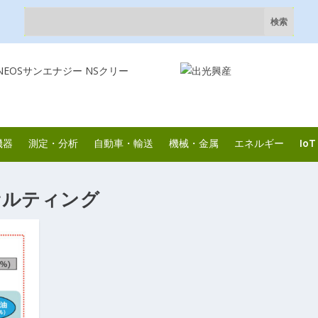
機器
測定・分析
自動車・輸送
機械・金属
エネルギー
IoT
サルティング