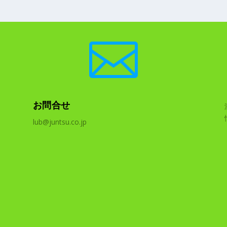

お問合せ
lub@juntsu.co.jp