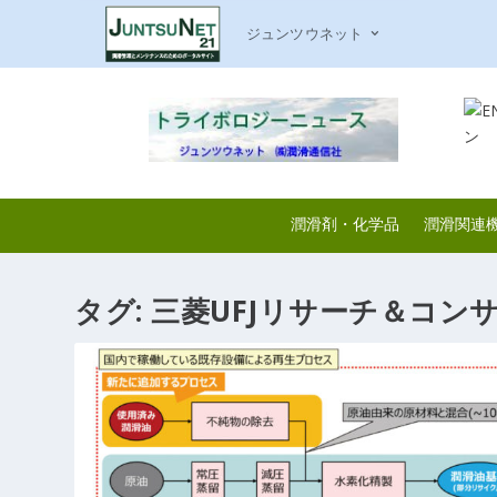
ジュンツウネット
潤滑剤・化学品
潤滑関連
タグ:
三菱UFJリサーチ＆コン