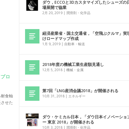
ダウ，ECCOと3Dカスタマイズしたシューズの
場展開で協業
2月 20, 2019
|
潤滑剤・化学品
経済産業省・国土交通省，「空飛ぶクルマ」実
けロードマップ作成
1月 9, 2019
|
自動車・輸送
2018年度の機械工業生産額見通し
12月 5, 2018
|
機械・金属
ドプロ
第7回「LNG産消会議2018」が開催される
る耐食軸
10月 31, 2018
|
エネルギー
長させた
ダウ・ケミカル日本，「ダウ日本イノベーショ
ー 東京 2018」が開催される
10月 3, 2018
|
潤滑剤・化学品