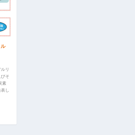
クル
アルリ
及びそ
炭素
発表し