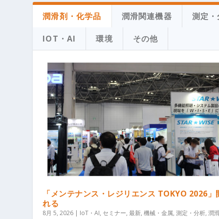
潤滑剤・化学品
潤滑関連機器
測定・
IOT・AI
環境
その他
「メンテナンス・レジリエンス TOKYO 2026
れる
8月 5, 2026
|
IoT・AI
,
セミナー
,
最新
,
機械・金属
,
測定・分析
,
潤