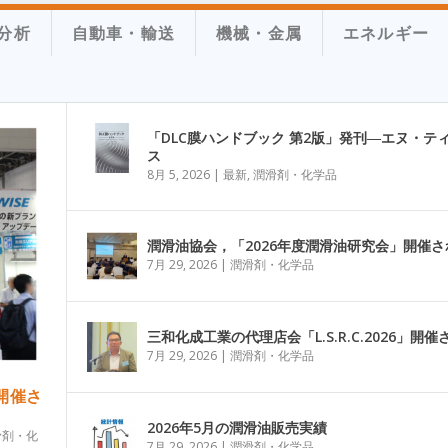
分析
自動車・輸送
機械・金属
エネルギー
「DLC膜ハンドブック 第2版」発刊―エヌ・テ
ス
8月 5, 2026
|
最新
,
潤滑剤・化学品
潤滑油協会，「2026年度潤滑油研究会」開催さ
7月 29, 2026
|
潤滑剤・化学品
三和化成工業の代理店会「L.S.R.C.2026」開催
7月 29, 2026
|
潤滑剤・化学品
」開催さ
2026年5月の潤滑油販売実績
滑剤・化
7月 29, 2026
|
潤滑剤・化学品