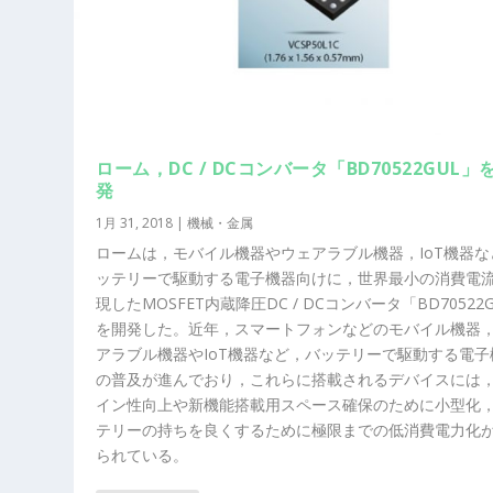
ローム，DC / DCコンバータ「BD70522GUL」
発
1月 31, 2018
|
機械・金属
ロームは，モバイル機器やウェアラブル機器，IoT機器な
ッテリーで駆動する電子機器向けに，世界最小の消費電
現したMOSFET内蔵降圧DC / DCコンバータ「BD70522
を開発した。近年，スマートフォンなどのモバイル機器
アラブル機器やIoT機器など，バッテリーで駆動する電子
の普及が進んでおり，これらに搭載されるデバイスには
イン性向上や新機能搭載用スペース確保のために小型化
テリーの持ちを良くするために極限までの低消費電力化
られている。