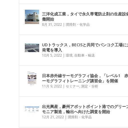
三洋化成工業，タイで永久帯電防止剤の生産設
働開始
8月 31, 2022
|
潤滑剤・化学品
UDトラックス，BECISと共同でバンコク工場に
発電を導入
10月 5, 2022
|
環境
,
自動車・輸送
日本赤外線サーモグラフィ協会，「レベル1 
ーモグラフィトレーニング講習会」を開催
11月 9, 2022
|
セミナー
,
測定・分析
出光興産，豪州アボットポイント港でのグリー
モニア製造，輸出へ向けた調査を開始
12月 21, 2022
|
潤滑剤・化学品