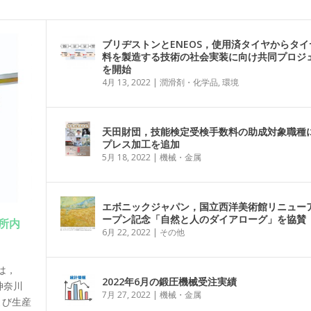
ブリヂストンとENEOS，使用済タイヤからタイ
料を製造する技術の社会実装に向け共同プロジ
を開始
4月 13, 2022
|
潤滑剤・化学品
,
環境
天田財団，技能検定受検手数料の助成対象職種
プレス加工を追加
5月 18, 2022
|
機械・金属
エボニックジャパン，国立西洋美術館リニュー
ープン記念「自然と人のダイアローグ」を協賛
所内
6月 22, 2022
|
その他
は，
2022年6月の鍛圧機械受注実績
神奈川
7月 27, 2022
|
機械・金属
よび生産