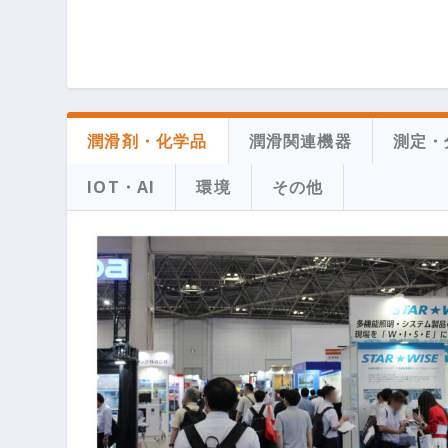
潤滑剤・化学品
潤滑関連機器
測定・
IOT・AI
環境
その他