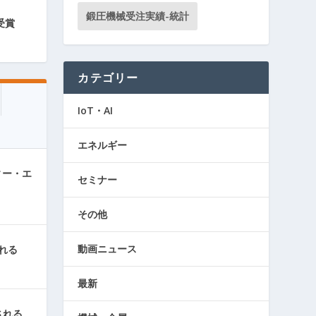
鍛圧機械受注実績-統計
受賞
カテゴリー
IoT・AI
エネルギー
ィー・エ
セミナー
その他
動画ニュース
れる
最新
される