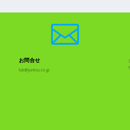

お問合せ
lub@juntsu.co.jp