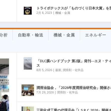
トライボテックスが「ものづくり日本大賞」を
2月 8, 2023
|
機械・金属
分析
自動車・輸送
機械・金属
エネルギー
「DLC膜ハンドブック 第2版」発刊―エヌ・テ
ス
8月 5, 2026
|
最新
,
潤滑剤・化学品
潤滑油協会，「2026年度潤滑油研究会」開催さ
7月 29, 2026
|
潤滑剤・化学品
三和化成工業の代理店会「L.S.R.C.2026」開催