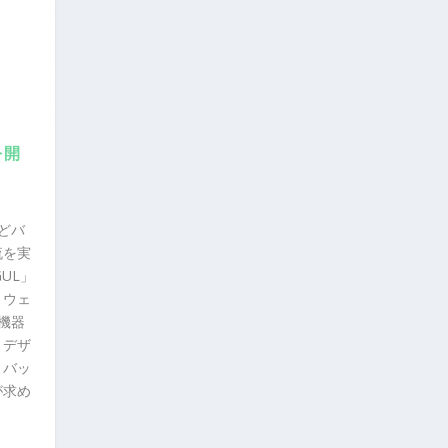
を開
どバ
流を実
GUL」
，ウェ
機器
，デザ
，バッ
が求め