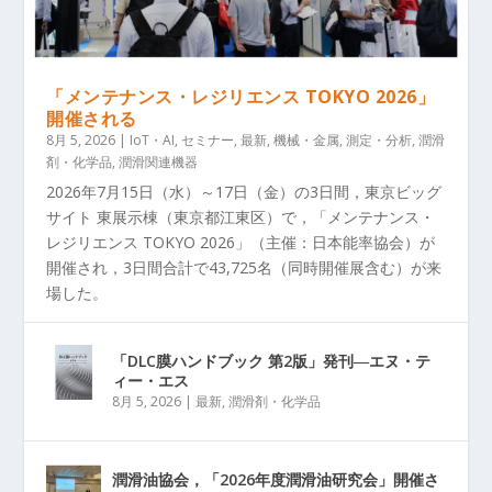
「メンテナンス・レジリエンス TOKYO 2026」
開催される
8月 5, 2026
|
IoT・AI
,
セミナー
,
最新
,
機械・金属
,
測定・分析
,
潤滑
剤・化学品
,
潤滑関連機器
2026年7月15日（水）～17日（金）の3日間，東京ビッグ
サイト 東展示棟（東京都江東区）で，「メンテナンス・
レジリエンス TOKYO 2026」（主催：日本能率協会）が
開催され，3日間合計で43,725名（同時開催展含む）が来
場した。
「DLC膜ハンドブック 第2版」発刊―エヌ・テ
ィー・エス
8月 5, 2026
|
最新
,
潤滑剤・化学品
潤滑油協会，「2026年度潤滑油研究会」開催さ