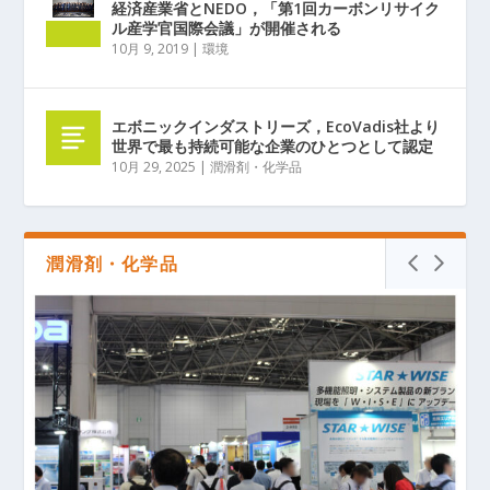
経済産業省とNEDO，「第1回カーボンリサイク
ル産学官国際会議」が開催される
10月 9, 2019
|
環境
エボニックインダストリーズ，EcoVadis社より
世界で最も持続可能な企業のひとつとして認定
10月 29, 2025
|
潤滑剤・化学品
潤滑剤・化学品