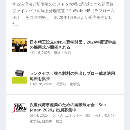
する洗浄液と切削液のコストを大幅に削減できる超高速
ファインバブル浮上分離装置「RaFloM-HE（ラフローム-
HE）」を共同開発し，2020年1月9日より受注を開始し
た。
日本精工設立のNSK奨学財団，2024年度奨学生
の採用式が開催される
4月 16, 2025
|
機械・金属
ランクセス，複合材料の押出しブロー成形適用
範囲を拡張
10月 28, 2020
|
潤滑剤・化学品
次世代海事産業のための国際展示会「Sea
Japan 2026」出展募集中
6月 4, 2025
|
IoT・AI
,
エネルギー
,
測定・分析
,
潤滑剤・
化学品
,
自動車・輸送