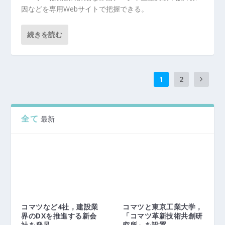
因などを専用Webサイトで把握できる。
続きを読む
1
2
全て
最新
コマツなど4社，建設業
コマツと東京工業大学，
界のDXを推進する新会
「コマツ革新技術共創研
社を発足...
究所」を設置...