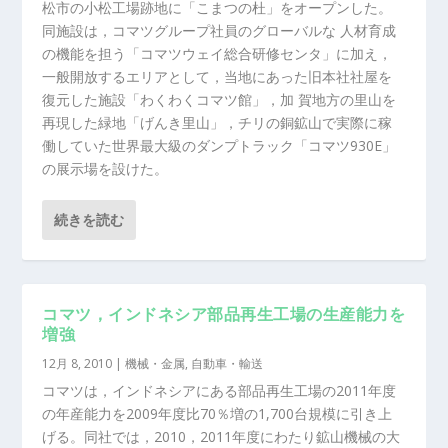
松市の小松工場跡地に「こまつの杜」をオープンした。
同施設は，コマツグループ社員のグローバルな 人材育成
の機能を担う「コマツウェイ総合研修センタ」に加え，
一般開放するエリアとして，当地にあった旧本社社屋を
復元した施設「わくわくコマツ館」，加 賀地方の里山を
再現した緑地「げんき里山」，チリの銅鉱山で実際に稼
働していた世界最大級のダンプトラック「コマツ930E」
の展示場を設けた。
続きを読む
コマツ，インドネシア部品再生工場の生産能力を
増強
12月 8, 2010
|
機械・金属
,
自動車・輸送
コマツは，インドネシアにある部品再生工場の2011年度
の年産能力を2009年度比70％増の1,700台規模に引き上
げる。同社では，2010，2011年度にわたり鉱山機械の大