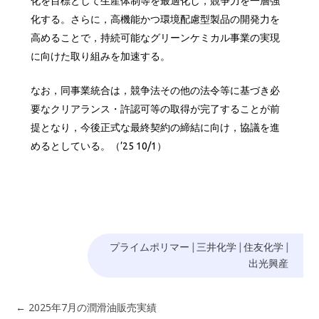
化を目標として生産体制等を最適化し，競争力を一層強
化する。さらに，高機能かつ環境配慮型製品の開発力を
高めることで，持続可能なグリーンケミカル事業の実現
に向けた取り組みを加速する。
なお，同事業統合は，競争法その他の法令等に基づき必
要なクリアランス・許認可等の取得が完了することが前
提となり，今後正式な最終契約の締結に向け，協議を進
めるとしている。（’25 10/1）
プライムポリマー
|
三井化学
|
住友化学
|
出光興産
←
2025年7月の潤滑油販売実績