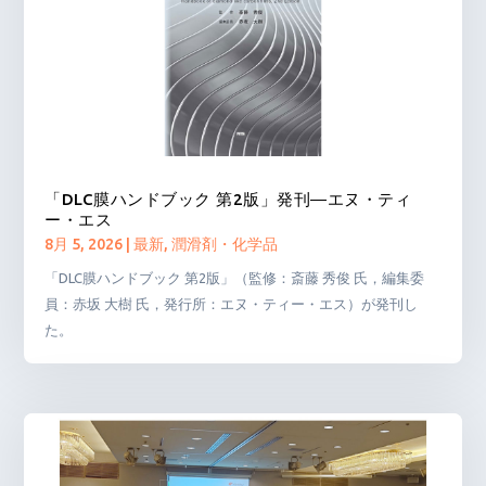
「DLC膜ハンドブック 第2版」発刊―エヌ・ティ
ー・エス
8月 5, 2026
|
最新
,
潤滑剤・化学品
「DLC膜ハンドブック 第2版」（監修：斎藤 秀俊 氏，編集委
員：赤坂 大樹 氏，発行所：エヌ・ティー・エス）が発刊し
た。