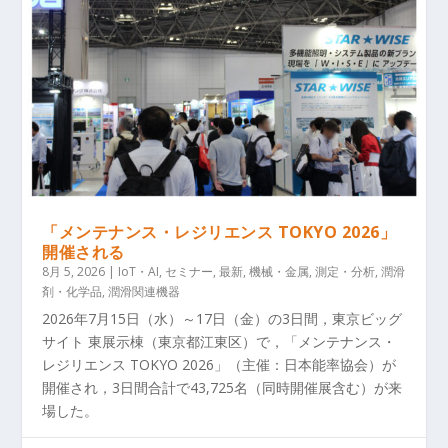
「メンテナンス・レジリエンス TOKYO 2026」
開催される
8月 5, 2026
|
IoT・AI
,
セミナー
,
最新
,
機械・金属
,
測定・分析
,
潤滑
剤・化学品
,
潤滑関連機器
2026年7月15日（水）～17日（金）の3日間，東京ビッグ
サイト 東展示棟（東京都江東区）で，「メンテナンス・
レジリエンス TOKYO 2026」（主催：日本能率協会）が
開催され，3日間合計で43,725名（同時開催展含む）が来
場した。