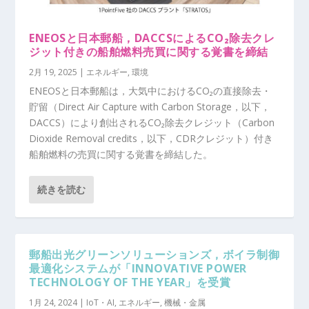
ENEOSと日本郵船，DACCSによるCO₂除去クレ
ジット付きの船舶燃料売買に関する覚書を締結
2月 19, 2025
|
エネルギー
,
環境
ENEOSと日本郵船は，大気中におけるCO₂の直接除去・
貯留（Direct Air Capture with Carbon Storage，以下，
DACCS）により創出されるCO₂除去クレジット（Carbon
Dioxide Removal credits，以下，CDRクレジット）付き
船舶燃料の売買に関する覚書を締結した。
続きを読む
郵船出光グリーンソリューションズ，ボイラ制御
最適化システムが「INNOVATIVE POWER
TECHNOLOGY OF THE YEAR」を受賞
1月 24, 2024
|
IoT・AI
,
エネルギー
,
機械・金属