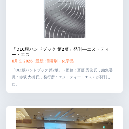
「DLC膜ハンドブック 第2版」発刊―エヌ・ティ
ー・エス
8月 5, 2026
|
最新
,
潤滑剤・化学品
「DLC膜ハンドブック 第2版」（監修：斎藤 秀俊 氏，編集委
員：赤坂 大樹 氏，発行所：エヌ・ティー・エス）が発刊し
た。