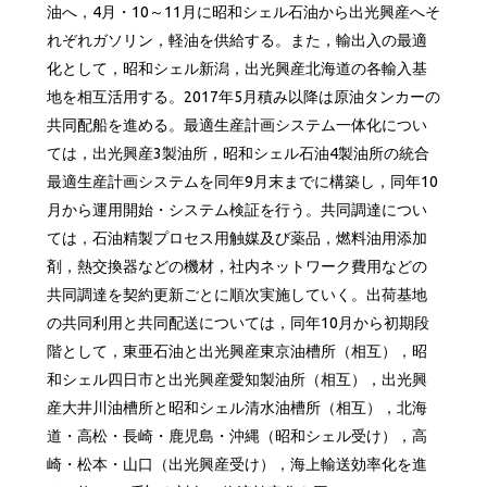
油へ，4月・10～11月に昭和シェル石油から出光興産へそ
れぞれガソリン，軽油を供給する。また，輸出入の最適
化として，昭和シェル新潟，出光興産北海道の各輸入基
地を相互活用する。2017年5月積み以降は原油タンカーの
共同配船を進める。最適生産計画システム一体化につい
ては，出光興産3製油所，昭和シェル石油4製油所の統合
最適生産計画システムを同年9月末までに構築し，同年10
月から運用開始・システム検証を行う。共同調達につい
ては，石油精製プロセス用触媒及び薬品，燃料油用添加
剤，熱交換器などの機材，社内ネットワーク費用などの
共同調達を契約更新ごとに順次実施していく。出荷基地
の共同利用と共同配送については，同年10月から初期段
階として，東亜石油と出光興産東京油槽所（相互），昭
和シェル四日市と出光興産愛知製油所（相互），出光興
産大井川油槽所と昭和シェル清水油槽所（相互），北海
道・高松・長崎・鹿児島・沖縄（昭和シェル受け），高
崎・松本・山口（出光興産受け），海上輸送効率化を進