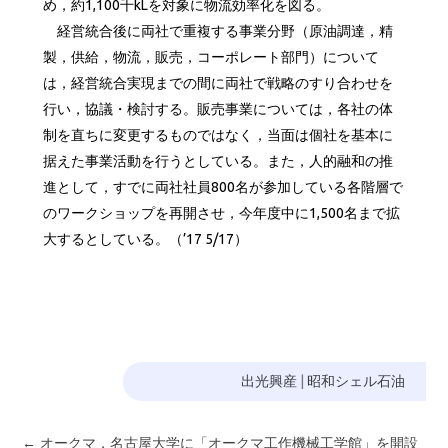
め，約1,100千kLを対象に物流効率化を図る。
経営統合後に両社で重複する事業分野（原油調達，精
製，供給，物流，販売，コーポレート部門）について
は，経営統合実現までの間に両社で戦略のすり合わせを
行い，協議・検討する。販売事業については，各社の体
制を直ちに変更するものではなく，当面は個社を基本に
据えた事業活動を行うとしている。また，人的融和の推
進として，すでに両社社員800名が参加している各階層で
のワークショップを再開させ，今年度中に1,500名まで拡
大するとしている。（’17 5/17）
出光興産
|
昭和シェル石油
←
オークマ，名古屋大学に「オークマ工作機械工学館」を開設