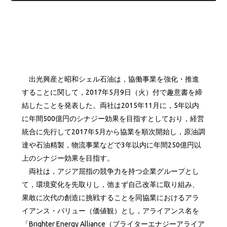
出光興産と昭和シェル石油は，協働事業を強化・推進
することに関して，2017年5月9日（火）付で趣意書を締
結したことを発表した。両社は2015年11月に，5年以内
に年間500億円のシナジー効果を目指すとしており，経営
統合に先行して2017年5月から協業を順次開始し，原油調
達や石油精製，物流事業などで3年以内に年間250億円以
上のシナジー効果を目指す。
両社は，アジア屈指の競争力を持つ企業グループとし
て，環境変化を先取りし，弛まず自己改革に取り組み、
果敢に次代の創造に挑戦することを同協業におけるアラ
イアンス・バリュー（価値観）とし，アライアンス名を
「Brighter Energy Alliance（ブライターエナジーアライア