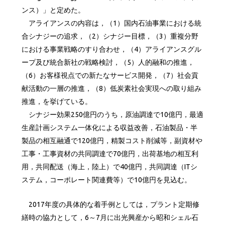
ンス）」と定めた。
アライアンスの内容は，（1）国内石油事業における統
合シナジーの追求，（2）シナジー目標，（3）重複分野
における事業戦略のすり合わせ，（4）アライアンスグル
ープ及び統合新社の戦略検討，（5）人的融和の推進，
（6）お客様視点での新たなサービス開発，（7）社会貢
献活動の一層の推進，（8）低炭素社会実現への取り組み
推進，を挙げている。
シナジー効果250億円のうち，原油調達で10億円，最適
生産計画システム一体化による収益改善，石油製品・半
製品の相互融通で120億円，精製コスト削減等，副資材や
工事・工事資材の共同調達で70億円，出荷基地の相互利
用，共同配送（海上，陸上）で40億円，共同調達（ITシ
ステム，コーポレート関連費等）で10億円を見込む。
2017年度の具体的な着手例としては，プラント定期修
繕時の協力として，6～7月に出光興産から昭和シェル石