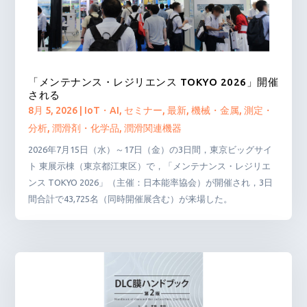
「メンテナンス・レジリエンス TOKYO 2026」開催
される
8月 5, 2026
|
IoT・AI
,
セミナー
,
最新
,
機械・金属
,
測定・
分析
,
潤滑剤・化学品
,
潤滑関連機器
2026年7月15日（水）～17日（金）の3日間，東京ビッグサイ
ト 東展示棟（東京都江東区）で，「メンテナンス・レジリエ
ンス TOKYO 2026」（主催：日本能率協会）が開催され，3日
間合計で43,725名（同時開催展含む）が来場した。