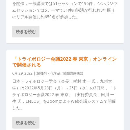
を開催，一般講演では51セッションで196件，シンポジウ
ムセッションでは5テーマで31件の講演が行われ3年振り
のリアル開催に約650名が参加した。
続きを読む
「トライボロジー会議2022 春 東京」オンライン
で開催される
6月 29, 2022
|
潤滑剤・化学品
,
潤滑関連機器
日本トライボロジー学会（会長：杉村 丈一 氏，九州大
学）は2022年5月23日（月）～25日（水）の3日間，「ト
ライボロジー会議2022 春 東京」（実行委員長：田川 一
生 氏，ENEOS）をZoomによるWeb会議システムで開催
した。
続きを読む