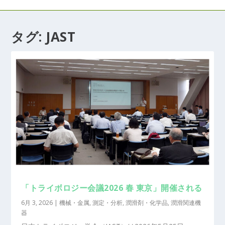
タグ:
JAST
「トライボロジー会議2026 春 東京」開催される
6月 3, 2026
|
機械・金属
,
測定・分析
,
潤滑剤・化学品
,
潤滑関連機
器