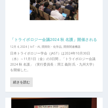
「トライボロジー会議2024 秋 名護」開催される
12月 4, 2024
|
IoT・AI
,
潤滑剤・化学品
,
潤滑関連機器
日本トライボロジー学会（JAST）は2024年10月30日
（水）～11月1日（金）の3日間，「トライボロジー会議
2024 秋 名護」（実行委員長：澤江 義則 氏・九州大学）
を開催した。
続きを読む