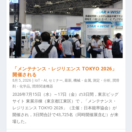
「メンテナンス・レジリエンス TOKYO 2026」
開催される
8月 5, 2026
|
IoT・AI
,
セミナー
,
最新
,
機械・金属
,
測定・分析
,
潤滑
剤・化学品
,
潤滑関連機器
2026年7月15日（水）～17日（金）の3日間，東京ビッグ
サイト 東展示棟（東京都江東区）で，「メンテナンス・
レジリエンス TOKYO 2026」（主催：日本能率協会）が
開催され，3日間合計で43,725名（同時開催展含む）が来
場した。