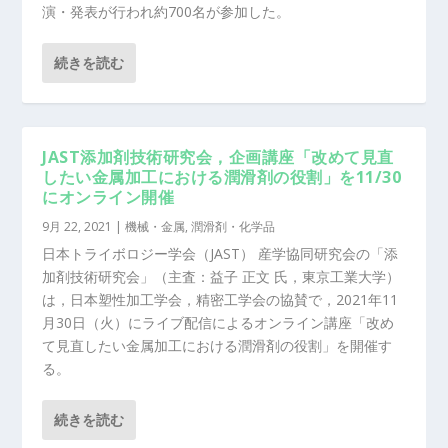
演・発表が行われ約700名が参加した。
続きを読む
JAST添加剤技術研究会，企画講座「改めて見直
したい金属加工における潤滑剤の役割」を11/30
にオンライン開催
9月 22, 2021
|
機械・金属
,
潤滑剤・化学品
日本トライボロジー学会（JAST） 産学協同研究会の「添
加剤技術研究会」（主査：益子 正文 氏，東京工業大学）
は，日本塑性加工学会，精密工学会の協賛で，2021年11
月30日（火）にライブ配信によるオンライン講座「改め
て見直したい金属加工における潤滑剤の役割」を開催す
る。
続きを読む