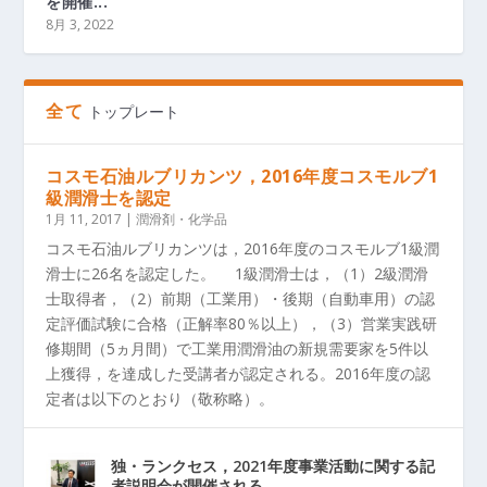
を開催...
8月 3, 2022
全て
トップレート
コスモ石油ルブリカンツ，2016年度コスモルブ1
級潤滑士を認定
1月 11, 2017
|
潤滑剤・化学品
コスモ石油ルブリカンツは，2016年度のコスモルブ1級潤
滑士に26名を認定した。 1級潤滑士は，（1）2級潤滑
士取得者，（2）前期（工業用）・後期（自動車用）の認
定評価試験に合格（正解率80％以上），（3）営業実践研
修期間（5ヵ月間）で工業用潤滑油の新規需要家を5件以
上獲得，を達成した受講者が認定される。2016年度の認
定者は以下のとおり（敬称略）。
独・ランクセス，2021年度事業活動に関する記
者説明会が開催される