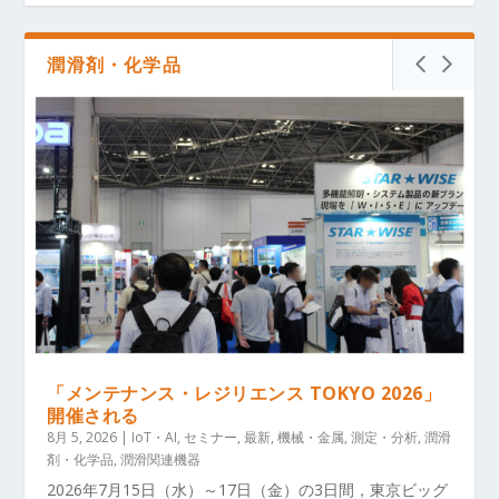
潤滑剤・化学品
「メンテナンス・レジリエンス TOKYO 2026」
開催される
8月 5, 2026
|
IoT・AI
,
セミナー
,
最新
,
機械・金属
,
測定・分析
,
潤滑
剤・化学品
,
潤滑関連機器
2026年7月15日（水）～17日（金）の3日間，東京ビッグ