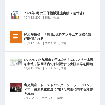
2021年8月の工作機械受注実績（確報値）
10月 13, 2021
|
機械・金属
経済産業省，「第1回燃料アンモニア国際会議」
が開催される
11月 17, 2021
|
エネルギー
,
環境
ENEOS，北九州市で再エネからCO₂フリー水素
を製造，福岡県内で利活用する実証事業を開始
12月 15, 2021
|
エネルギー
,
環境
出光興産・トラストバンク・ソーラーフロンテ
ィア，脱炭素化推進に向けた共創に関する覚書
を締結
2月 2, 2022
|
エネルギー
,
環境