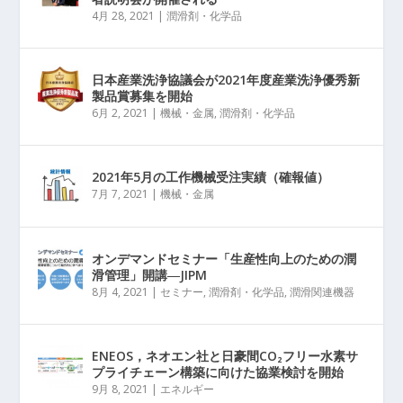
4月 28, 2021
|
潤滑剤・化学品
日本産業洗浄協議会が2021年度産業洗浄優秀新
製品賞募集を開始
6月 2, 2021
|
機械・金属
,
潤滑剤・化学品
2021年5月の工作機械受注実績（確報値）
7月 7, 2021
|
機械・金属
オンデマンドセミナー「生産性向上のための潤
滑管理」開講―JIPM
8月 4, 2021
|
セミナー
,
潤滑剤・化学品
,
潤滑関連機器
ENEOS，ネオエン社と日豪間CO₂フリー水素サ
プライチェーン構築に向けた協業検討を開始
9月 8, 2021
|
エネルギー