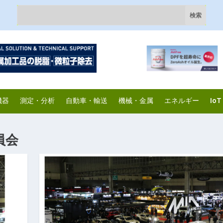
機器
測定・分析
自動車・輸送
機械・金属
エネルギー
IoT
員会