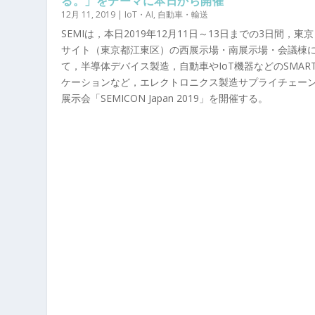
る。」をテーマに本日から開催
12月 11, 2019
|
IoT・AI
,
自動車・輸送
SEMIは，本日2019年12月11日～13日までの3日間，東
サイト（東京都江東区）の西展示場・南展示場・会議棟
て，半導体デバイス製造，自動車やIoT機器などのSMAR
ケーションなど，エレクトロニクス製造サプライチェー
展示会「SEMICON Japan 2019」を開催する。