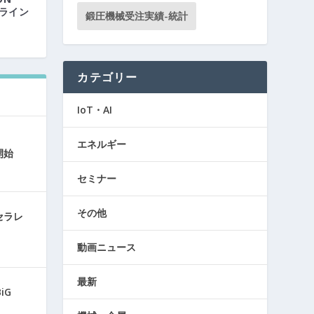
ンライン
鍛圧機械受注実績-統計
カテゴリー
IoT・AI
エネルギー
開始
セミナー
その他
セラレ
動画ニュース
最新
iG