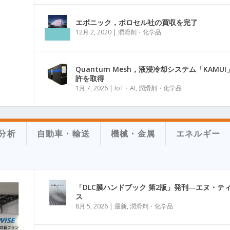
エボニック，ポロセル社の買収を完了
12月 2, 2020
|
潤滑剤・化学品
Quantum Mesh，液浸冷却システム「KAMU
許を取得
1月 7, 2026
|
IoT・AI
,
潤滑剤・化学品
分析
自動車・輸送
機械・金属
エネルギー
「DLC膜ハンドブック 第2版」発刊―エヌ・テ
ス
8月 5, 2026
|
最新
,
潤滑剤・化学品