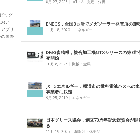
8月 27, 2025
|
IoT・AI
,
測定・分析
京ビッグ
におい
ENEOS，全国3ヵ所でメガソーラー発電所の運
Tアプリ
11月 18, 2020
|
エネルギー
ンの国際
DMG森精機，複合加工機NTXシリーズの第3世
売開始
10月 8, 2025
|
機械・金属
JXTGエネルギー，横浜市の燃料電池バスへの
事業者に決定
9月 25, 2019
|
エネルギー
日本グリース協会，創立70周年記念祝賀会が開
る
11月 19, 2025
|
潤滑剤・化学品