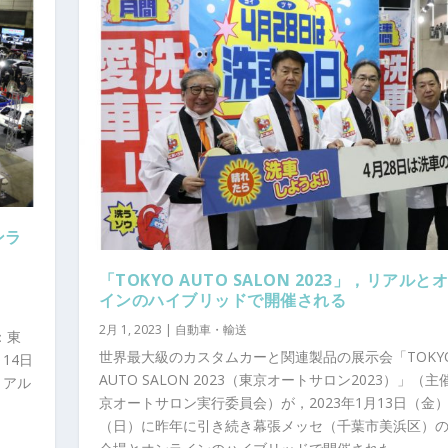
ンラ
「TOKYO AUTO SALON 2023」，リアルと
インのハイブリッドで開催される
2月 1, 2023
|
自動車・輸送
：東
世界最大級のカスタムカーと関連製品の展示会「TOKY
14日
AUTO SALON 2023（東京オートサロン2023）」（
リアル
京オートサロン実行委員会）が，2023年1月13日（金）
（日）に昨年に引き続き幕張メッセ（千葉市美浜区）