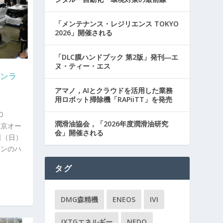
「メンテナンス・レジリエンス TOKYO
2026」開催される
「DLC膜ハンドブック 第2版」発刊―エ
ヌ・ティー・エス
オンラ
アマノ，AIとクラウドを活用した業務
用ロボット掃除機「RAPiiTT」を発売
O
潤滑油協会，「2026年度潤滑油研究
東京オー
会」開催される
日（日）
インのハ
タグ
DMG森精機
ENEOS
IVI
JXTGエネルギー
NEDO