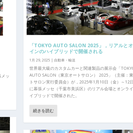
「TOKYO AUTO SALON 2025」，リアルと
インのハイブリッドで開催される
1月 29, 2025
|
自動車・輸送
世界最大級のカスタムカーと関連製品の展示会「TOKY
AUTO SALON（東京オートサロン） 2025」（主催：
張メッ
トサロン実行委員会）が，2025年1月10日（金）～12
に幕張メッセ（千葉市美浜区）のリアル会場とオンラ
イブリッドで開催された。
続きを読む