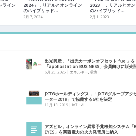
ンライン
2024」，リアルとオンライン
2023」，リアルとオ
のハイブリッド...
のハイブリッド...
2月 7, 2024
2月 1, 2023
出光興産，「出光カーボンオフセット fuel」を
「apollostation BUSINESS」会員向けに販売
6月 25, 2025
|
エネルギー
,
環境
JXTGホールディングス，「JXTGグループアク
ーター2019」で協働する6社を決定
11月 13, 2019
|
IoT・AI
アズビル，オンライン異常予兆検知システム「B
EYES」を関西電力の火力発電所に納入