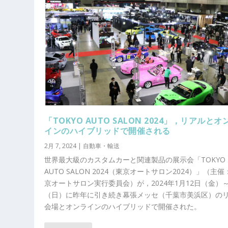
「TOKYO AUTO SALON 2024」，リアルとオ
インのハイブリッドで開催される
2月 7, 2024
|
自動車・輸送
世界最大級のカスタムカーと関連製品の展示会「TOKYO
AUTO SALON 2024（東京オートサロン2024）」（主催
京オートサロン実行委員会）が，2024年1月12日（金）～
（日）に昨年に引き続き幕張メッセ（千葉市美浜区）の
会場とオンラインのハイブリッドで開催された。