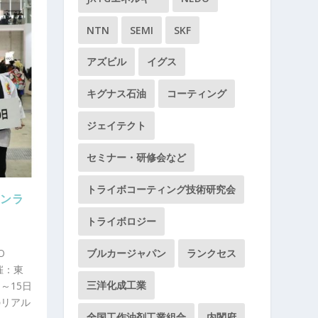
NTN
SEMI
SKF
アズビル
イグス
キグナス石油
コーティング
ジェイテクト
セミナー・研修会など
トライボコーティング技術研究会
オンラ
トライボロジー
O
ブルカージャパン
ランクセス
主催：東
三洋化成工業
～15日
のリアル
全国工作油剤工業組合
内閣府