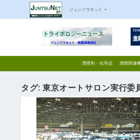
ジュンツウネット
潤滑剤・化学品
潤滑関連
タグ:
東京オートサロン実行委