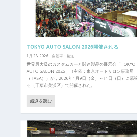
TOKYO AUTO SALON 2026開催される
1月 28, 2026
|
自動車・輸送
世界最大級のカスタムカーと関連製品の展示会「TOKYO
AUTO SALON 2026」（主催：東京オートサロン事務局
（TASA））が，2026年1月9日（金）～11日（日）に幕
セ（千葉市美浜区）で開催された。
続きを読む