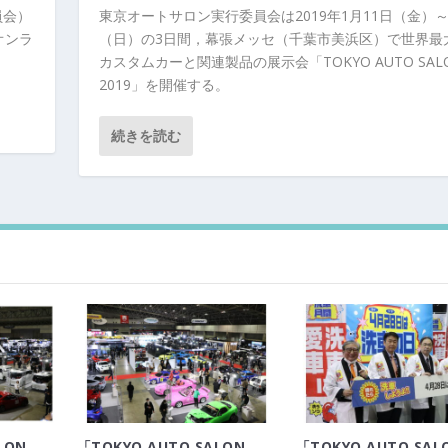
員会）
東京オートサロン実行委員会は2019年1月11日（金）～
オンラ
（日）の3日間，幕張メッセ（千葉市美浜区）で世界最
カスタムカーと関連製品の展示会「TOKYO AUTO SAL
2019」を開催する。
続きを読む
LON
「TOKYO AUTO SALON
「TOKYO AUTO SAL