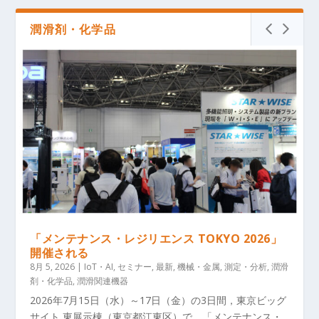
潤滑剤・化学品
「メンテナンス・レジリエンス TOKYO 2026」
開催される
8月 5, 2026
|
IoT・AI
,
セミナー
,
最新
,
機械・金属
,
測定・分析
,
潤滑
剤・化学品
,
潤滑関連機器
2026年7月15日（水）～17日（金）の3日間，東京ビッグ
サイト 東展示棟（東京都江東区）で，「メンテナンス・