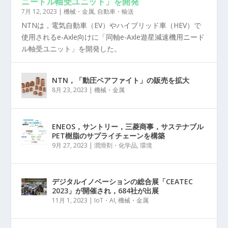
ニードル軸受ユニット」を開発
7月 12, 2023
|
機械・金属
,
自動車・輸送
NTNは，電気自動車（EV）やハイブリッド車（HEV）で
使用されるe-Axle向けに「同軸e-Axle遊星減速機用ニード
ル軸受ユニット」を開発した。
NTN，「動圧ベアファイト」の販売を拡大
8月 23, 2023
|
機械・金属
ENEOS，サントリー，三菱商事，サステナブル
PET樹脂のサプライチェーンを構築
9月 27, 2023
|
潤滑剤・化学品
,
環境
デジタルイノベーションの総合展「CEATEC
2023」が開催され，684社が出展
11月 1, 2023
|
IoT・AI
,
機械・金属