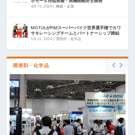
ボモータ用低発塵・高機能軸受を開発
4月 10, 2024
|
機械・金属
MOTULがFIMスーパーバイク世界選手権でカワ
サキレーシングチームとパートナーシップ締結
5月 22, 2024
|
潤滑剤・化学品
潤滑剤・化学品