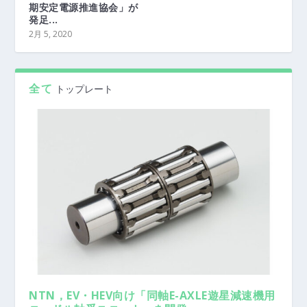
期安定電源推進協会」が
発足...
2月 5, 2020
全て
トップレート
NTN，EV・HEV向け「同軸E-AXLE遊星減速機用