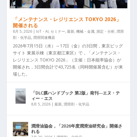
「メンテナンス・レジリエンス TOKYO 2026」
開催される
8月 5, 2026
|
IoT・AI
,
セミナー
,
最新
,
機械・金属
,
測定・分析
,
潤滑
剤・化学品
,
潤滑関連機器
2026年7月15日（水）～17日（金）の3日間，東京ビッグ
サイト 東展示棟（東京都江東区）で，「メンテナンス・
レジリエンス TOKYO 2026」（主催：日本能率協会）が
開催され，3日間合計で43,725名（同時開催展含む）が来
場した。
「DLC膜ハンドブック 第2版」発刊―エヌ・テ
ィー・エス
8月 5, 2026
|
最新
,
潤滑剤・化学品
潤滑油協会，「2026年度潤滑油研究会」開催さ
れる