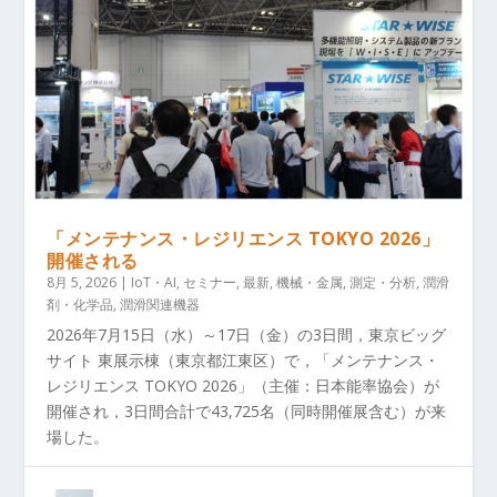
「メンテナンス・レジリエンス TOKYO 2026」
開催される
8月 5, 2026
|
IoT・AI
,
セミナー
,
最新
,
機械・金属
,
測定・分析
,
潤滑
剤・化学品
,
潤滑関連機器
2026年7月15日（水）～17日（金）の3日間，東京ビッグ
サイト 東展示棟（東京都江東区）で，「メンテナンス・
レジリエンス TOKYO 2026」（主催：日本能率協会）が
開催され，3日間合計で43,725名（同時開催展含む）が来
場した。