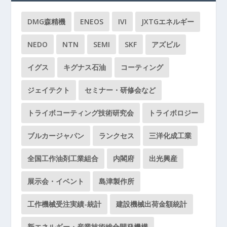
DMG森精機
ENEOS
IVI
JXTGエネルギー
NEDO
NTN
SEMI
SKF
アズビル
イグス
キグナス石油
コーティング
ジェイテクト
セミナー・研修会など
トライボコーティング技術研究会
トライボロジー
ブルカージャパン
ランクセス
三洋化成工業
全国工作油剤工業組合
内閣府
出光興産
展示会・イベント
島津製作所
工作機械受注実績-統計
建設機械出荷金額統計
新エネルギー・産業技術総合開発機構