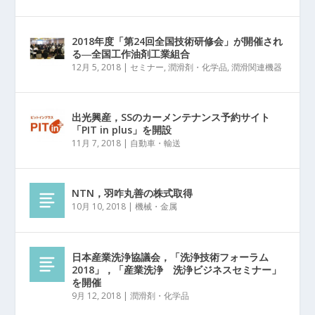
2018年度「第24回全国技術研修会」が開催され
る―全国工作油剤工業組合
12月 5, 2018
|
セミナー
,
潤滑剤・化学品
,
潤滑関連機器
出光興産，SSのカーメンテナンス予約サイト
「PIT in plus」を開設
11月 7, 2018
|
自動車・輸送
NTN，羽咋丸善の株式取得
10月 10, 2018
|
機械・金属
日本産業洗浄協議会，「洗浄技術フォーラム
2018」，「産業洗浄 洗浄ビジネスセミナー」
を開催
9月 12, 2018
|
潤滑剤・化学品