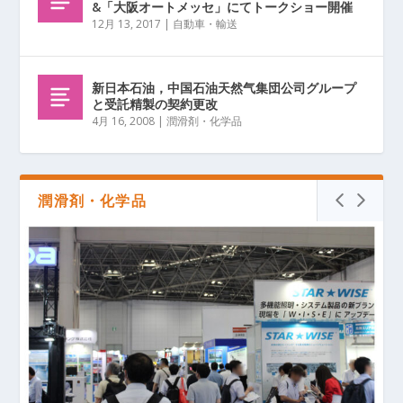
&「大阪オートメッセ」にてトークショー開催
12月 13, 2017
|
自動車・輸送
新日本石油，中国石油天然气集団公司グループ
と受託精製の契約更改
4月 16, 2008
|
潤滑剤・化学品
潤滑剤・化学品