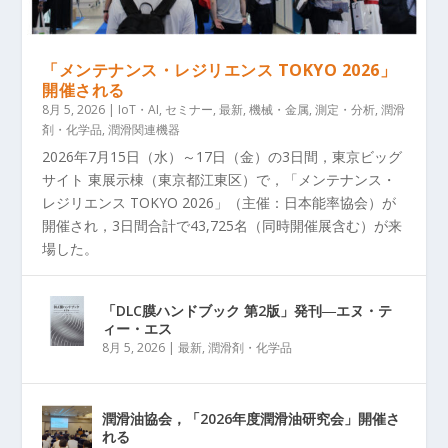
「メンテナンス・レジリエンス TOKYO 2026」
開催される
8月 5, 2026
|
IoT・AI
,
セミナー
,
最新
,
機械・金属
,
測定・分析
,
潤滑
剤・化学品
,
潤滑関連機器
2026年7月15日（水）～17日（金）の3日間，東京ビッグ
サイト 東展示棟（東京都江東区）で，「メンテナンス・
レジリエンス TOKYO 2026」（主催：日本能率協会）が
開催され，3日間合計で43,725名（同時開催展含む）が来
場した。
「DLC膜ハンドブック 第2版」発刊―エヌ・テ
ィー・エス
8月 5, 2026
|
最新
,
潤滑剤・化学品
潤滑油協会，「2026年度潤滑油研究会」開催さ
れる