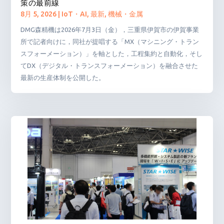
策の最前線
8月 5, 2026
|
IoT・AI
,
最新
,
機械・金属
DMG森精機は2026年7月3日（金），三重県伊賀市の伊賀事業
所で記者向けに，同社が提唱する「MX（マシニング・トラン
スフォーメーション）」を軸とした，工程集約と自動化，そし
てDX（デジタル・トランスフォーメーション）を融合させた
最新の生産体制を公開した。