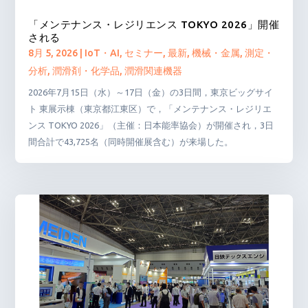
「メンテナンス・レジリエンス TOKYO 2026」開催
される
8月 5, 2026
|
IoT・AI
,
セミナー
,
最新
,
機械・金属
,
測定・
分析
,
潤滑剤・化学品
,
潤滑関連機器
2026年7月15日（水）～17日（金）の3日間，東京ビッグサイ
ト 東展示棟（東京都江東区）で，「メンテナンス・レジリエ
ンス TOKYO 2026」（主催：日本能率協会）が開催され，3日
間合計で43,725名（同時開催展含む）が来場した。