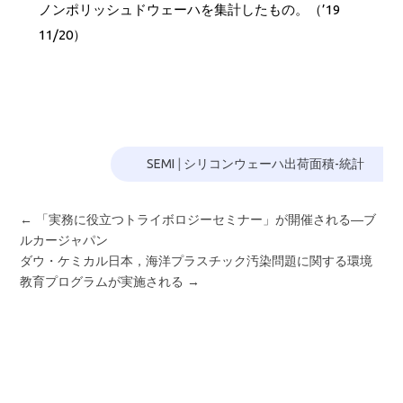
ノンポリッシュドウェーハを集計したもの。（’19
11/20）
SEMI
|
シリコンウェーハ出荷面積-統計
←
「実務に役立つトライボロジーセミナー」が開催される―ブ
ルカージャパン
ダウ・ケミカル日本，海洋プラスチック汚染問題に関する環境
教育プログラムが実施される
→