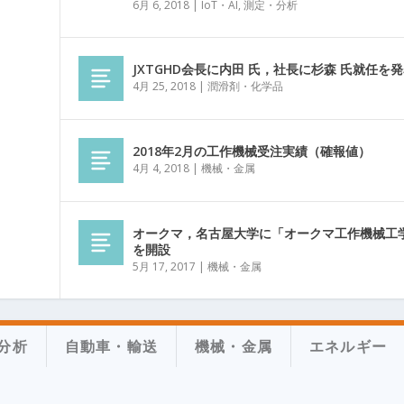
6月 6, 2018
|
IoT・AI
,
測定・分析
JXTGHD会長に内田 氏，社長に杉森 氏就任を
4月 25, 2018
|
潤滑剤・化学品
2018年2月の工作機械受注実績（確報値）
4月 4, 2018
|
機械・金属
オークマ，名古屋大学に「オークマ工作機械工
を開設
5月 17, 2017
|
機械・金属
分析
自動車・輸送
機械・金属
エネルギー