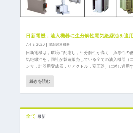
日新電機，油入機器に生分解性電気絶縁油を適
7月 8, 2020
|
潤滑関連機器
日新電機は，環境に配慮し，生分解性が高く，魚毒性の
気絶縁油を，同社が製造販売している全ての油入機器（
ンサ，計器用変成器，リアクトル，変圧器）に対し適用
続きを読む
全て
最新