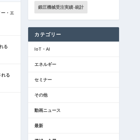
鍛圧機械受注実績-統計
ィー・エ
カテゴリー
れる
IoT・AI
エネルギー
される
セミナー
その他
動画ニュース
最新