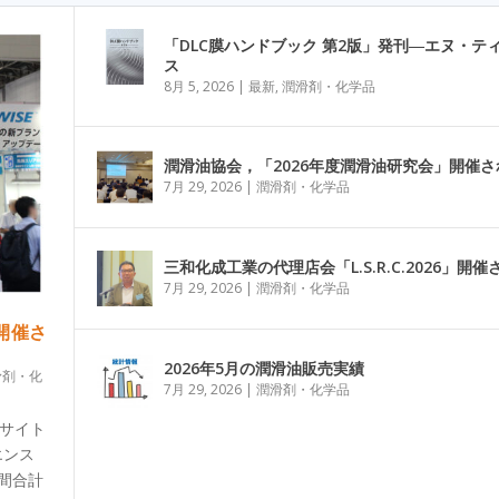
「DLC膜ハンドブック 第2版」発刊―エヌ・テ
ス
8月 5, 2026
|
最新
,
潤滑剤・化学品
潤滑油協会，「2026年度潤滑油研究会」開催さ
7月 29, 2026
|
潤滑剤・化学品
三和化成工業の代理店会「L.S.R.C.2026」開催
7月 29, 2026
|
潤滑剤・化学品
」開催さ
2026年5月の潤滑油販売実績
滑剤・化
7月 29, 2026
|
潤滑剤・化学品
グサイト
エンス
日間合計