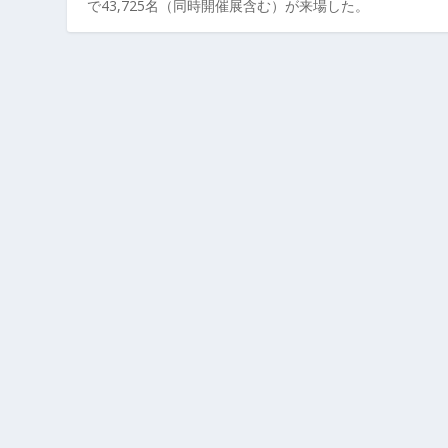
で43,725名（同時開催展含む）が来場した。