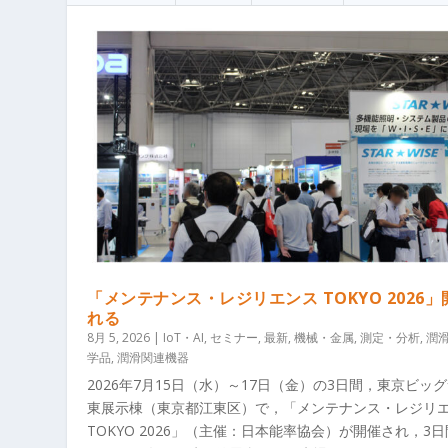
「メンテナンス・レジリエンス TOKYO 2026
れる
8月 5, 2026
|
IoT・AI
,
セミナー
,
最新
,
機械・金属
,
測定・分析
,
潤
学品
,
潤滑関連機器
2026年7月15日（水）～17日（金）の3日間，東京ビッ
東展示棟（東京都江東区）で，「メンテナンス・レジリ
TOKYO 2026」（主催：日本能率協会）が開催され，3