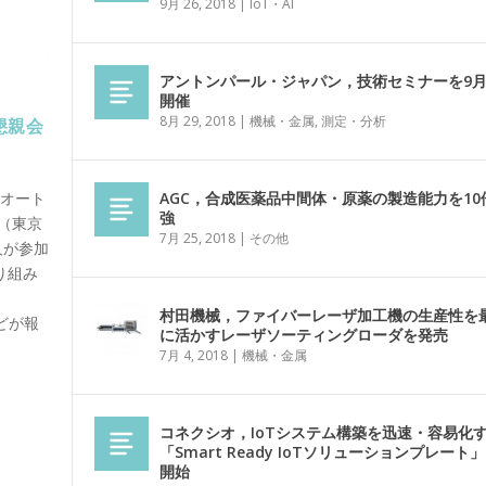
9月 26, 2018
|
IoT・AI
アントンパール・ジャパン，技術セミナーを9月
開催
8月 29, 2018
|
機械・金属
,
測定・分析
懇親会
AGC，合成医薬品中間体・原薬の製造能力を10
，オート
強
館（東京
7月 25, 2018
|
その他
人が参加
り組み
村田機械，ファイバーレーザ加工機の生産性を
どが報
に活かすレーザソーティングローダを発売
7月 4, 2018
|
機械・金属
コネクシオ，IoTシステム構築を迅速・容易化
「Smart Ready IoTソリューションプレート
開始