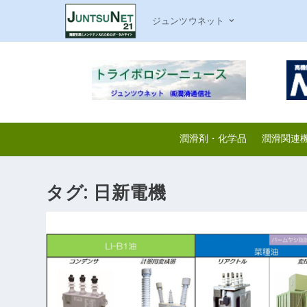
ジュンツウネット
潤滑剤・化学品
潤滑関連
タグ:
日新電機