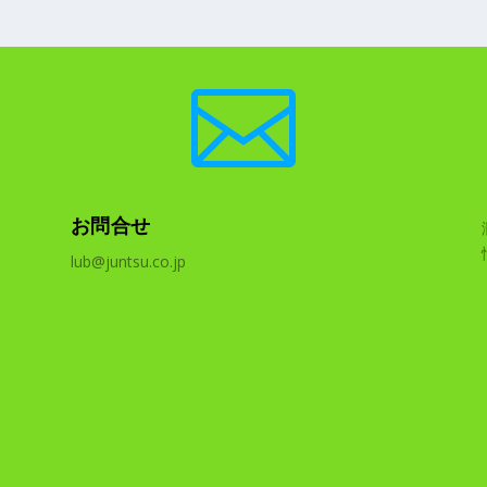

お問合せ
lub@juntsu.co.jp