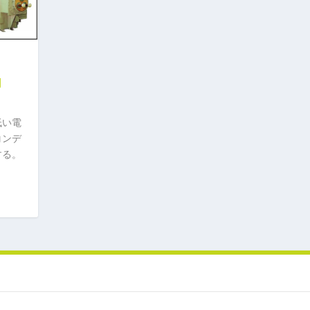
用
低い電
コンデ
する。