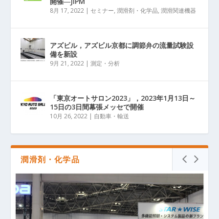
開催―JIPM
8月 17, 2022
|
セミナー
,
潤滑剤・化学品
,
潤滑関連機器
アズビル，アズビル京都に調節弁の流量試験設
備を新設
9月 21, 2022
|
測定・分析
「東京オートサロン2023」，2023年1月13日～
15日の3日間幕張メッセで開催
10月 26, 2022
|
自動車・輸送
潤滑剤・化学品