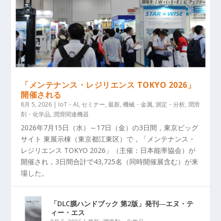
「メンテナンス・レジリエンス TOKYO 2026」
開催される
8月 5, 2026
|
IoT・AI
,
セミナー
,
最新
,
機械・金属
,
測定・分析
,
潤滑
剤・化学品
,
潤滑関連機器
2026年7月15日（水）～17日（金）の3日間，東京ビッグ
サイト 東展示棟（東京都江東区）で，「メンテナンス・
レジリエンス TOKYO 2026」（主催：日本能率協会）が
開催され，3日間合計で43,725名（同時開催展含む）が来
場した。
「DLC膜ハンドブック 第2版」発刊―エヌ・テ
ィー・エス