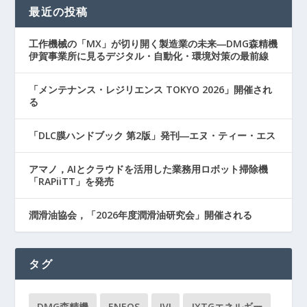
最近の投稿
工作機械の「MX」が切り開く製造業の未来―DMG森精機
伊賀事業所に見るデジタル・自動化・環境対策の最前線
「メンテナンス・レジリエンス TOKYO 2026」開催され
る
「DLC膜ハンドブック 第2版」発刊―エヌ・ティー・エス
アマノ，AIとクラウドを活用した業務用ロボット掃除機
「RAPiiTT」を発売
潤滑油協会，「2026年度潤滑油研究会」開催される
タグ
DMG森精機
ENEOS
IVI
JXTGエネルギー