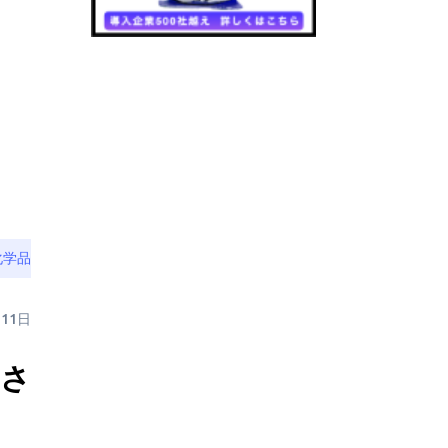
化学品
月11日
催さ