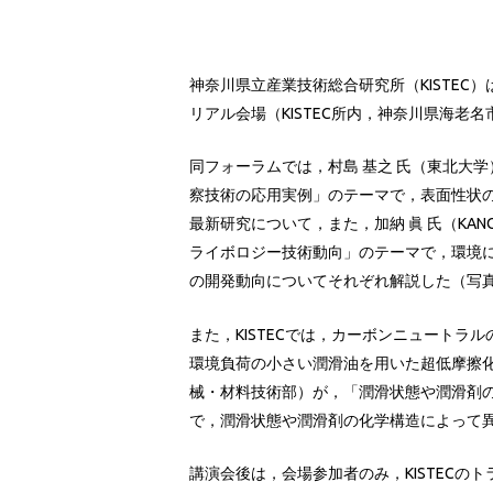
神奈川県立産業技術総合研究所（KISTEC）
リアル会場（KISTEC所内，神奈川県海老
同フォーラムでは，村島 基之 氏（東北大
察技術の応用実例」のテーマで，表面性状
最新研究について，また，加納 眞 氏（KANO C
ライボロジー技術動向」のテーマで，環境に
の開発動向についてそれぞれ解説した（写真
また，KISTECでは，カーボンニュートラ
環境負荷の小さい潤滑油を用いた超低摩擦化技
械・材料技術部）が，「潤滑状態や潤滑剤の
で，潤滑状態や潤滑剤の化学構造によって異
講演会後は，会場参加者のみ，KISTECのト