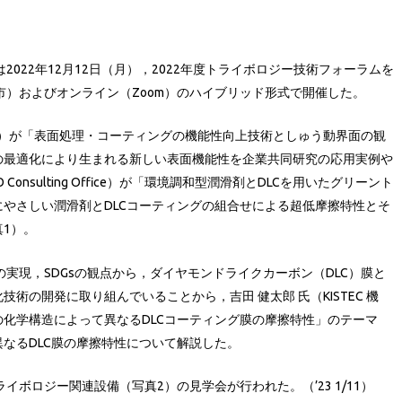
は2022年12月12日（月），2022年度トライボロジー技術フォーラムを
名市）およびオンライン（Zoom）のハイブリッド形式で開催した。
学）が「表面処理・コーティングの機能性向上技術としゅう動界面の観
の最適化により生まれる新しい表面機能性を企業共同研究の応用実例や
onsulting Office）が「環境調和型潤滑剤とDLCを用いたグリーント
やさしい潤滑剤とDLCコーティングの組合せによる超低摩擦特性とそ
1）。
ルの実現，SDGsの観点から，ダイヤモンドライクカーボン（DLC）膜と
術の開発に取り組んでいることから，吉田 健太郎 氏（KISTEC 機
化学構造によって異なるDLCコーティング膜の摩擦特性」のテーマ
なるDLC膜の摩擦特性について解説した。
ライボロジー関連設備（写真2）の見学会が行われた。（’23 1/11）