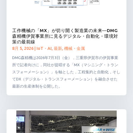
工作機械の「MX」が切り開く製造業の未来―DMG
森精機伊賀事業所に見るデジタル・自動化・環境対
策の最前線
8月 5, 2026
|
IoT・AI
,
最新
,
機械・金属
DMG森精機は2026年7月3日（金），三重県伊賀市の伊賀事業
所で記者向けに，同社が提唱する「MX（マシニング・トラン
スフォーメーション）」を軸とした，工程集約と自動化，そし
てDX（デジタル・トランスフォーメーション）を融合させた
最新の生産体制を公開した。