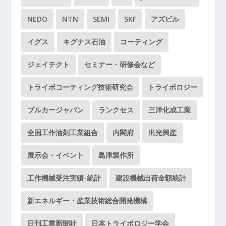
NEDO
NTN
SEMI
SKF
アズビル
イグス
キグナス石油
コーティング
ジェイテクト
セミナー・研修会など
トライボコーティング技術研究会
トライボロジー
ブルカージャパン
ランクセス
三洋化成工業
全国工作油剤工業組合
内閣府
出光興産
展示会・イベント
島津製作所
工作機械受注実績-統計
建設機械出荷金額統計
新エネルギー・産業技術総合開発機構
日刊工業新聞社
日本トライボロジー学会