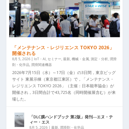
「メンテナンス・レジリエンス TOKYO 2026」
開催される
8月 5, 2026
|
IoT・AI
,
セミナー
,
最新
,
機械・金属
,
測定・分析
,
潤滑
剤・化学品
,
潤滑関連機器
2026年7月15日（水）～17日（金）の3日間，東京ビッグ
サイト 東展示棟（東京都江東区）で，「メンテナンス・
レジリエンス TOKYO 2026」（主催：日本能率協会）が
開催され，3日間合計で43,725名（同時開催展含む）が来
場した。
「DLC膜ハンドブック 第2版」発刊―エヌ・テ
ィー・エス
8月 5, 2026
|
最新
,
潤滑剤・化学品