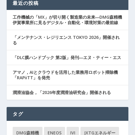
最近の投稿
工作機械の「MX」が切り開く製造業の未来―DMG森精機
伊賀事業所に見るデジタル・自動化・環境対策の最前線
「メンテナンス・レジリエンス TOKYO 2026」開催され
る
「DLC膜ハンドブック 第2版」発刊―エヌ・ティー・エス
アマノ，AIとクラウドを活用した業務用ロボット掃除機
「RAPiiTT」を発売
潤滑油協会，「2026年度潤滑油研究会」開催される
タグ
DMG森精機
ENEOS
IVI
JXTGエネルギー