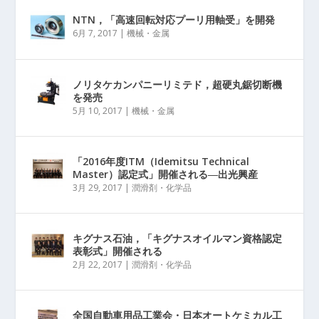
NTN，「高速回転対応プーリ用軸受」を開発
6月 7, 2017
|
機械・金属
ノリタケカンパニーリミテド，超硬丸鋸切断機
を発売
5月 10, 2017
|
機械・金属
「2016年度ITM（Idemitsu Technical
Master）認定式」開催される―出光興産
3月 29, 2017
|
潤滑剤・化学品
キグナス石油，「キグナスオイルマン資格認定
表彰式」開催される
2月 22, 2017
|
潤滑剤・化学品
全国自動車用品工業会・日本オートケミカル工