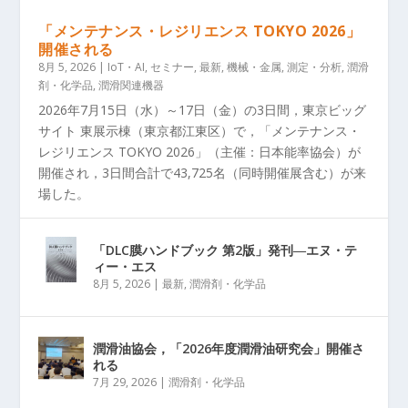
「メンテナンス・レジリエンス TOKYO 2026」
開催される
8月 5, 2026
|
IoT・AI
,
セミナー
,
最新
,
機械・金属
,
測定・分析
,
潤滑
剤・化学品
,
潤滑関連機器
2026年7月15日（水）～17日（金）の3日間，東京ビッグ
サイト 東展示棟（東京都江東区）で，「メンテナンス・
レジリエンス TOKYO 2026」（主催：日本能率協会）が
開催され，3日間合計で43,725名（同時開催展含む）が来
場した。
「DLC膜ハンドブック 第2版」発刊―エヌ・テ
ィー・エス
8月 5, 2026
|
最新
,
潤滑剤・化学品
潤滑油協会，「2026年度潤滑油研究会」開催さ
れる
7月 29, 2026
|
潤滑剤・化学品