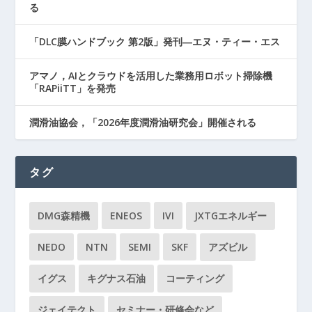
る
「DLC膜ハンドブック 第2版」発刊―エヌ・ティー・エス
アマノ，AIとクラウドを活用した業務用ロボット掃除機
「RAPiiTT」を発売
潤滑油協会，「2026年度潤滑油研究会」開催される
タグ
DMG森精機
ENEOS
IVI
JXTGエネルギー
NEDO
NTN
SEMI
SKF
アズビル
イグス
キグナス石油
コーティング
ジェイテクト
セミナー・研修会など