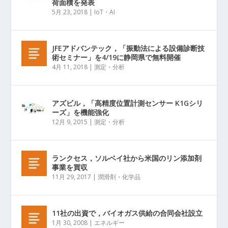
荷面積を発表
5月 23, 2018
|
IoT・AI
JFEアドバンテック，「振動法による設備診断技
術セミナー」を4/19に静岡県で無料開催
4月 11, 2018
|
測定・分析
アズビル，「高精度位置計測センサー K1Gシリ
ーズ」を機能強化
12月 9, 2015
|
測定・分析
ランクセス，ソルベイ社から米国のリン添加剤
事業を買収
11月 29, 2017
|
潤滑剤・化学品
11社の出資で，バイオガス供給の合同会社設立
1月 30, 2008
|
エネルギー