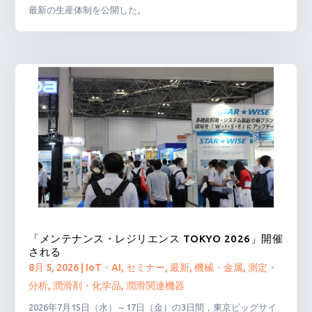
最新の生産体制を公開した。
「メンテナンス・レジリエンス TOKYO 2026」開催
される
8月 5, 2026
|
IoT・AI
,
セミナー
,
最新
,
機械・金属
,
測定・
分析
,
潤滑剤・化学品
,
潤滑関連機器
2026年7月15日（水）～17日（金）の3日間，東京ビッグサイ