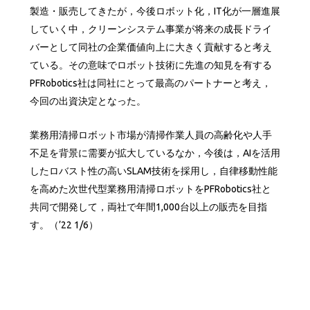
製造・販売してきたが，今後ロボット化，IT化が一層進展
していく中，クリーンシステム事業が将来の成長ドライ
バーとして同社の企業価値向上に大きく貢献すると考え
ている。その意味でロボット技術に先進の知見を有する
PFRobotics社は同社にとって最高のパートナーと考え，
今回の出資決定となった。
業務用清掃ロボット市場が清掃作業人員の高齢化や人手
不足を背景に需要が拡大しているなか，今後は，AIを活用
したロバスト性の高いSLAM技術を採用し，自律移動性能
を高めた次世代型業務用清掃ロボットをPFRobotics社と
共同で開発して，両社で年間1,000台以上の販売を目指
す。（’22 1/6）