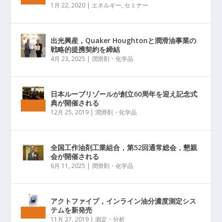
1月 22, 2020
|
エネルギー
,
セミナー
出光興産，Quaker Houghtonと潤滑油事業の
戦略的提携契約を締結
4月 23, 2025
|
潤滑剤・化学品
日本ルーブリゾールが創立60周年を迎え記念式
典が開催される
12月 25, 2019
|
潤滑剤・化学品
全国工作油剤工業組合，第52回通常総会，懇親
会が開催される
6月 11, 2025
|
潤滑剤・化学品
アクトファイブ，インライン油分濃度測定シス
テムを新発売
11月 27, 2019
|
測定・分析