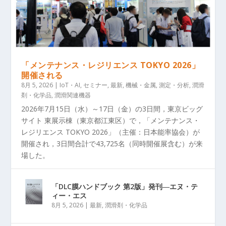
「メンテナンス・レジリエンス TOKYO 2026」
開催される
8月 5, 2026
|
IoT・AI
,
セミナー
,
最新
,
機械・金属
,
測定・分析
,
潤滑
剤・化学品
,
潤滑関連機器
2026年7月15日（水）～17日（金）の3日間，東京ビッグ
サイト 東展示棟（東京都江東区）で，「メンテナンス・
レジリエンス TOKYO 2026」（主催：日本能率協会）が
開催され，3日間合計で43,725名（同時開催展含む）が来
場した。
「DLC膜ハンドブック 第2版」発刊―エヌ・テ
ィー・エス
8月 5, 2026
|
最新
,
潤滑剤・化学品