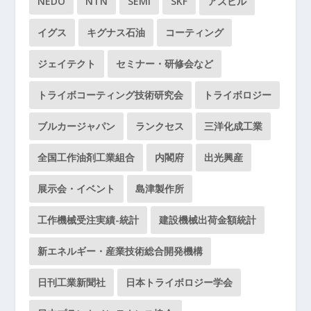
NEDO
NTN
SEMI
SKF
アズビル
イグス
キグナス石油
コーティング
ジェイテクト
セミナー・研修会など
トライボコーティング技術研究会
トライボロジー
ブルカージャパン
ランクセス
三洋化成工業
全国工作油剤工業組合
内閣府
出光興産
展示会・イベント
島津製作所
工作機械受注実績-統計
建設機械出荷金額統計
新エネルギー・産業技術総合開発機構
日刊工業新聞社
日本トライボロジー学会