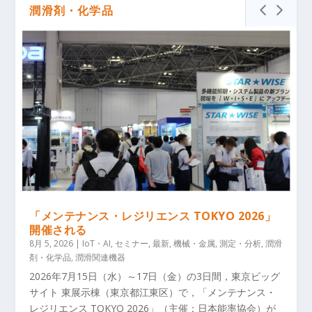
潤滑剤・化学品
「メンテナンス・レジリエンス TOKYO 2026」
開催される
8月 5, 2026
|
IoT・AI
,
セミナー
,
最新
,
機械・金属
,
測定・分析
,
潤滑
剤・化学品
,
潤滑関連機器
2026年7月15日（水）～17日（金）の3日間，東京ビッグ
サイト 東展示棟（東京都江東区）で，「メンテナンス・
レジリエンス TOKYO 2026」（主催：日本能率協会）が