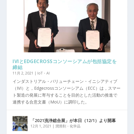
IVIとEDGECROSSコンソーシアムが包括協定を
締結
11月 2, 2021
|
IoT・AI
インダストリアル・バリューチェーン・イニシアティブ
（IVI）と，Edgecrossコンソーシアム（ECC）は，スマー
ト製造の発展に寄与することを目的とした活動の推進で
連携する合意文書（MoU）に調印した。
「2021洗浄総合展」が本日（12/1）より開幕
12月 1, 2021
|
潤滑剤・化学品