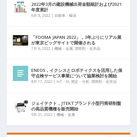
2022年3月の建設機械出荷金額統計および2021
年度累計
6月 8, 2022
|
自動車・輸送
「FOOMA JAPAN 2022」，3年ぶりにリアル展
が東京ビッグサイトで開催される
7月 6, 2022
|
機械・金属
,
潤滑剤・化学品
ENEOS，イクシスとロボティクスを活用した保
守点検サービス事業について協業検討を開始
8月 17, 2022
|
IoT・AI
,
測定・分析
,
潤滑剤・化学品
ジェイテクト，JTEKTブランド小型円筒研削盤
の高品質機種を販売開始
9月 21, 2022
|
機械・金属