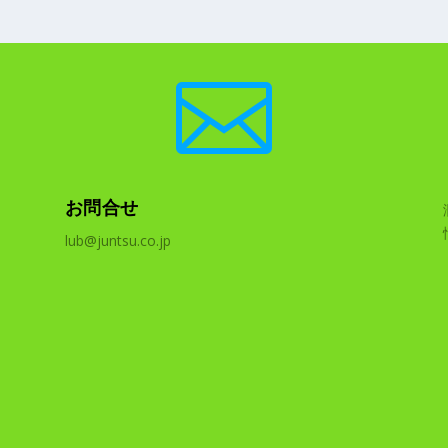

お問合せ
lub@juntsu.co.jp