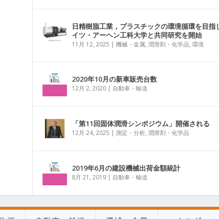
日精樹脂工業，プラスチックの環境循環を目指
イツ・アーヘン工科大学と共同研究を開始
11月 12, 2025
|
機械・金属
,
潤滑剤・化学品
,
環境
2020年10月の新車販売台数
12月 2, 2020
|
自動車・輸送
「第11回固体潤滑シンポジウム」開催される
12月 24, 2025
|
測定・分析
,
潤滑剤・化学品
2019年6月の建設機械出荷金額統計
8月 21, 2019
|
自動車・輸送