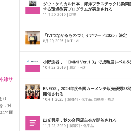
ダウ・ケミカル日本，海洋プラスチック汚染問
する環境教育プログラムが実施される
11月 20, 2019
|
環境
「IVIつながるものづくりアワード2025」決定
8月 20, 2025
|
IoT・AI
小野測器，「CMMI Ver.1.3」で成熟度レベル
10月 23, 2019
|
測定・分析
外線サ
ENEOS，2024年度全国カーメンテ販売優秀SS
開催される
より
10月 1, 2025
|
潤滑剤・化学品
,
自動車・輸送
を，対
式にて開
出光興産，秋の合同店主会が開催される
11月 25, 2020
|
潤滑剤・化学品