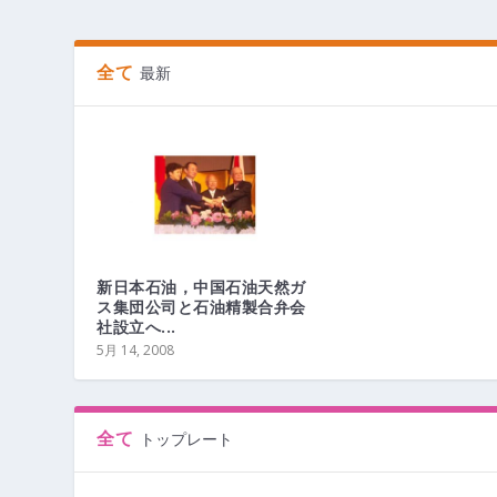
全て
最新
新日本石油，中国石油天然ガ
ス集団公司と石油精製合弁会
社設立へ...
5月 14, 2008
全て
トップレート