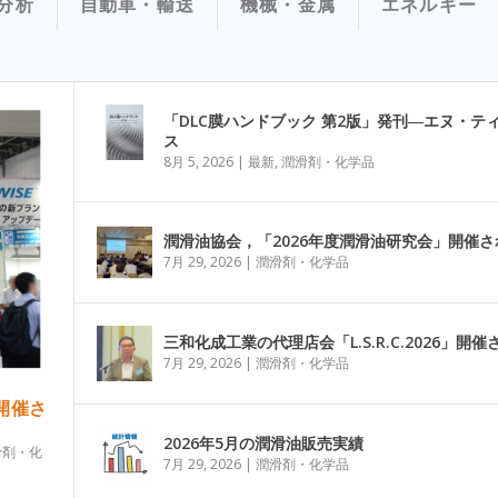
分析
自動車・輸送
機械・金属
エネルギー
「DLC膜ハンドブック 第2版」発刊―エヌ・テ
ス
8月 5, 2026
|
最新
,
潤滑剤・化学品
潤滑油協会，「2026年度潤滑油研究会」開催さ
7月 29, 2026
|
潤滑剤・化学品
三和化成工業の代理店会「L.S.R.C.2026」開催
7月 29, 2026
|
潤滑剤・化学品
」開催さ
2026年5月の潤滑油販売実績
滑剤・化
7月 29, 2026
|
潤滑剤・化学品