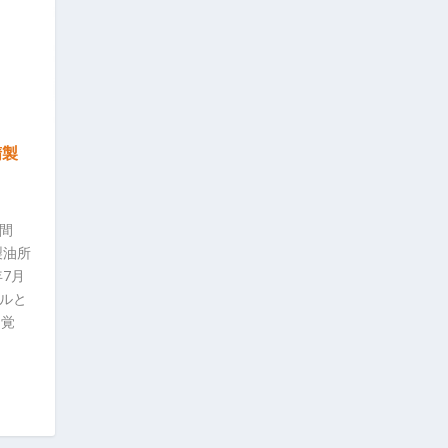
精製
間
製油所
年7月
イルと
る覚