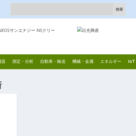
機器
測定・分析
自動車・輸送
機械・金属
エネルギー
IoT
所