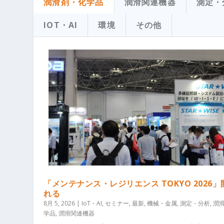
潤滑剤・化学品
潤滑関連機器
測定・
IOT・AI
環境
その他
「メンテナンス・レジリエンス TOKYO 2026
れる
8月 5, 2026
|
IoT・AI
,
セミナー
,
最新
,
機械・金属
,
測定・分析
,
潤
学品
,
潤滑関連機器