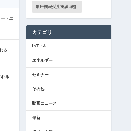
鍛圧機械受注実績-統計
ィー・エ
カテゴリー
IoT・AI
れる
エネルギー
セミナー
される
その他
動画ニュース
最新