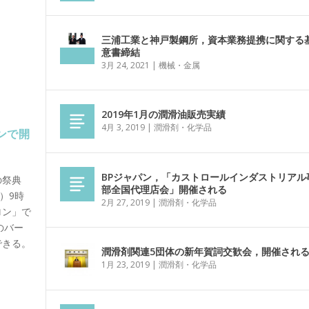
三浦工業と神戸製鋼所，資本業務提携に関する
意書締結
3月 24, 2021
|
機械・金属
2019年1月の潤滑油販売実績
4月 3, 2019
|
潤滑剤・化学品
ンで開
BPジャパン，「カストロールインダストリアル
の祭典
部全国代理店会」開催される
金）9時
2月 27, 2019
|
潤滑剤・化学品
ロン」で
のバー
できる。
潤滑剤関連5団体の新年賀詞交歓会，開催され
1月 23, 2019
|
潤滑剤・化学品