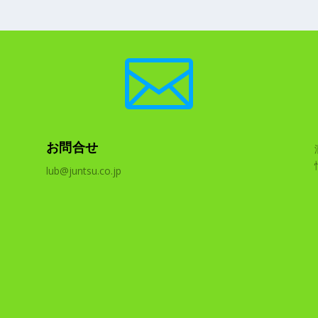

お問合せ
lub@juntsu.co.jp