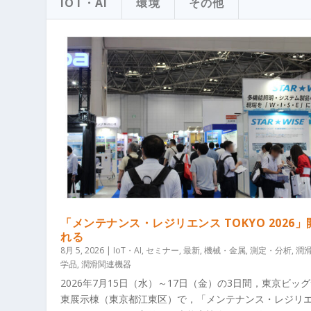
IOT・AI
環境
その他
「メンテナンス・レジリエンス TOKYO 2026
れる
8月 5, 2026
|
IoT・AI
,
セミナー
,
最新
,
機械・金属
,
測定・分析
,
潤
学品
,
潤滑関連機器
2026年7月15日（水）～17日（金）の3日間，東京ビッ
東展示棟（東京都江東区）で，「メンテナンス・レジリ