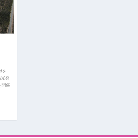
tdを
陽光発
式を開催