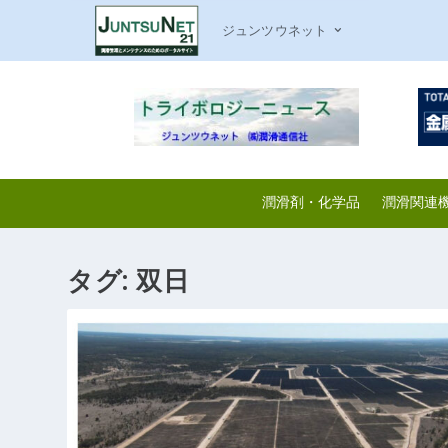
ジュンツウネット
潤滑剤・化学品
潤滑関連
タグ:
双日