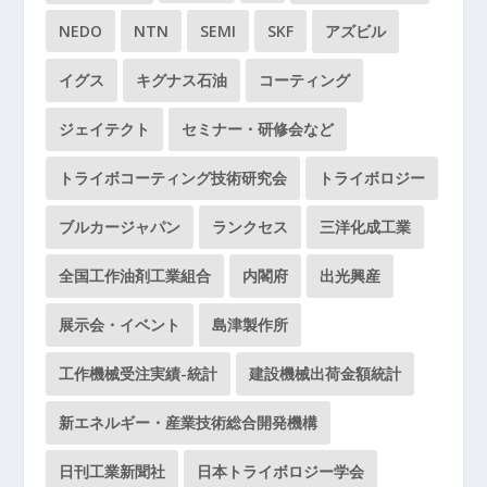
NEDO
NTN
SEMI
SKF
アズビル
イグス
キグナス石油
コーティング
ジェイテクト
セミナー・研修会など
トライボコーティング技術研究会
トライボロジー
ブルカージャパン
ランクセス
三洋化成工業
全国工作油剤工業組合
内閣府
出光興産
展示会・イベント
島津製作所
工作機械受注実績-統計
建設機械出荷金額統計
新エネルギー・産業技術総合開発機構
日刊工業新聞社
日本トライボロジー学会