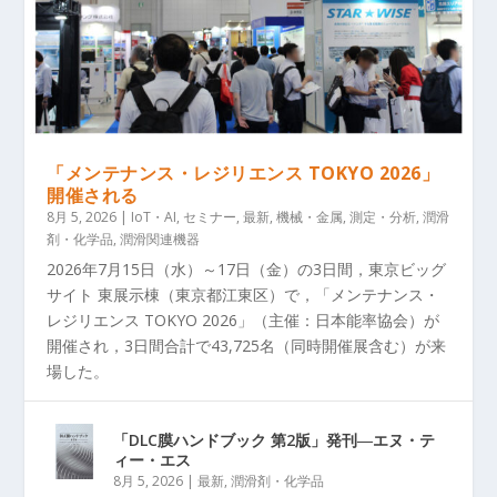
「メンテナンス・レジリエンス TOKYO 2026」
開催される
8月 5, 2026
|
IoT・AI
,
セミナー
,
最新
,
機械・金属
,
測定・分析
,
潤滑
剤・化学品
,
潤滑関連機器
2026年7月15日（水）～17日（金）の3日間，東京ビッグ
サイト 東展示棟（東京都江東区）で，「メンテナンス・
レジリエンス TOKYO 2026」（主催：日本能率協会）が
開催され，3日間合計で43,725名（同時開催展含む）が来
場した。
「DLC膜ハンドブック 第2版」発刊―エヌ・テ
ィー・エス
8月 5, 2026
|
最新
,
潤滑剤・化学品