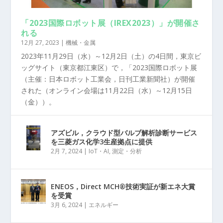
「2023国際ロボット展（IREX2023）」が開催さ
れる
12月 27, 2023
|
機械・金属
2023年11月29日（水）～12月2日（土）の4日間，東京ビ
ッグサイト（東京都江東区）で，「2023国際ロボット展
（主催：日本ロボット工業会，日刊工業新聞社）が開催
された（オンライン会場は11月22日（水）～12月15日
（金））。
アズビル，クラウド型バルブ解析診断サービス
を三菱ガス化学3生産拠点に提供
2月 7, 2024
|
IoT・AI
,
測定・分析
ENEOS，Direct MCH®技術実証が新エネ大賞
を受賞
3月 6, 2024
|
エネルギー