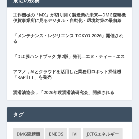
最近の投稿
工作機械の「MX」が切り開く製造業の未来―DMG森精機
伊賀事業所に見るデジタル・自動化・環境対策の最前線
「メンテナンス・レジリエンス TOKYO 2026」開催され
る
「DLC膜ハンドブック 第2版」発刊―エヌ・ティー・エス
アマノ，AIとクラウドを活用した業務用ロボット掃除機
「RAPiiTT」を発売
潤滑油協会，「2026年度潤滑油研究会」開催される
タグ
DMG森精機
ENEOS
IVI
JXTGエネルギー