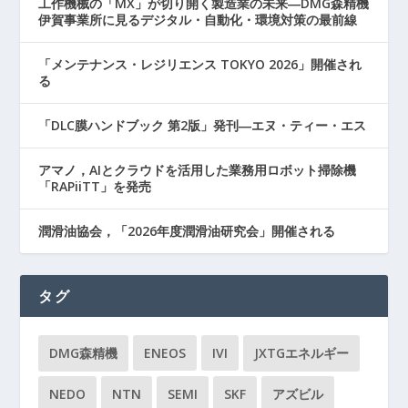
工作機械の「MX」が切り開く製造業の未来―DMG森精機
伊賀事業所に見るデジタル・自動化・環境対策の最前線
「メンテナンス・レジリエンス TOKYO 2026」開催され
る
「DLC膜ハンドブック 第2版」発刊―エヌ・ティー・エス
アマノ，AIとクラウドを活用した業務用ロボット掃除機
「RAPiiTT」を発売
潤滑油協会，「2026年度潤滑油研究会」開催される
タグ
DMG森精機
ENEOS
IVI
JXTGエネルギー
NEDO
NTN
SEMI
SKF
アズビル