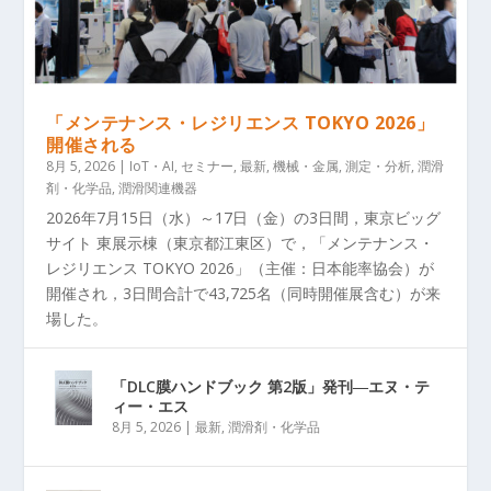
「メンテナンス・レジリエンス TOKYO 2026」
開催される
8月 5, 2026
|
IoT・AI
,
セミナー
,
最新
,
機械・金属
,
測定・分析
,
潤滑
剤・化学品
,
潤滑関連機器
2026年7月15日（水）～17日（金）の3日間，東京ビッグ
サイト 東展示棟（東京都江東区）で，「メンテナンス・
レジリエンス TOKYO 2026」（主催：日本能率協会）が
開催され，3日間合計で43,725名（同時開催展含む）が来
場した。
「DLC膜ハンドブック 第2版」発刊―エヌ・テ
ィー・エス
8月 5, 2026
|
最新
,
潤滑剤・化学品