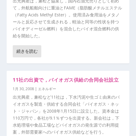
出光興産は，兼松と協業し，国内石油元売りとして初め
て，外航船舶向けに重油とFAME（脂肪酸メチルエステル
（Fatty Acids Methyl Ester）。使用済み食用油をメタノ
ールと反応させて生成される，軽油と同等の性状を持つ
バイオディーゼル燃料）を混合したバイオ混合燃料の供
給を開始した。
続きを読む
11社の出資で，バイオガス供給の合同会社設立
1月 30, 2008
|
エネルギー
出光興産，兼松など11社は，下水汚泥や生ゴミ由来のバ
イオガスを製造・供給する合同会社「バイオガス・ネッ
ト・ジャパン」を2008年1月15日に設立した。資本金は
110万円で，各社が9.1％ずつを出資する。新会社は，下
水処理場や食品工場などバイオガスの発生源での利用提
案，外部需要家へのバイオガス供給などを行う。